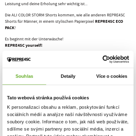
Leistung und deine Erholung sehr wichtig ist...
Die ALI COLOR STORM Shorts kommen, wie alle anderen REPRE4SC
REPRE4SC ECO
Shorts für Männer, in einem stylischen Papierpixel
PACK
!
Es beginnt mit der Unterwäsche!
REPRE4SC yourself!
Dieses Produkt wurde noch nicht bewertet.
Souhlas
Detaily
Více o cookies
Um eine Bewertung hinzuzufügen, müssen Sie sich einloggen.
Tato webová stránka používá cookies
K personalizaci obsahu a reklam, poskytování funkcí
Bewerten Sie das Produkt
sociálních médií a analýze naší návštěvnosti využíváme
soubory cookie. Informace o tom, jak náš web používáte,
sdílíme se svými partnery pro sociální média, inzerci a