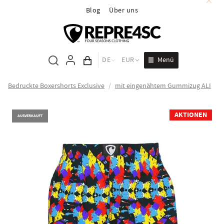
Blog
Über uns
Menü
DE
EUR
Inhalt des Wagens
Bedruckte Boxershorts Exclusive
/
mit eingenähtem Gummizug ALI
AKTIONEN
AUSVERKAUFT