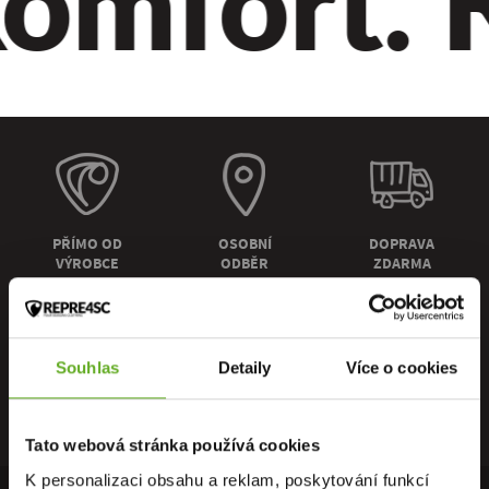
omfort. Kv
PŘÍMO OD
OSOBNÍ
DOPRAVA
VÝROBCE
ODBĚR
ZDARMA
Souhlas
Detaily
Více o cookies
RYCHLÉ
ZÁRUKA
RECENZE
DORUČENÍ
VRÁCENÍ
HEUREKA
Tato webová stránka používá cookies
K personalizaci obsahu a reklam, poskytování funkcí