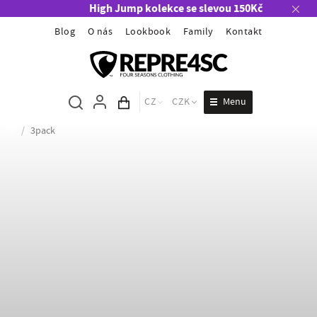
High Jump kolekce se slevou 150Kč
Blog
O nás
Lookbook
Family
Kontakt
Menu
CZ
CZK
Obsah košíku
/
3pack