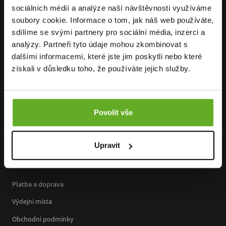
sociálních médií a analýze naší návštěvnosti využíváme
PŘIPOJ SE K NAŠEMU NEWSLETTERU
soubory cookie. Informace o tom, jak náš web používáte,
sdílíme se svými partnery pro sociální média, inzerci a
Neunikne Ti nic z nejnovějších akcí, nabídek, slevových kupónů,
analýzy. Partneři tyto údaje mohou zkombinovat s
neváhej a přihláš se k odběru..
dalšími informacemi, které jste jim poskytli nebo které
Přihlásit se k odběru newsletteru
získali v důsledku toho, že používáte jejich služby.
OK
Odesláním souhlasíš se
zpracováním osobních údajů
.
Povolit vše
Upravit
PRO ZÁKAZNÍKY
Platba a doprava
Výdejní místa
Obchodní podmínky