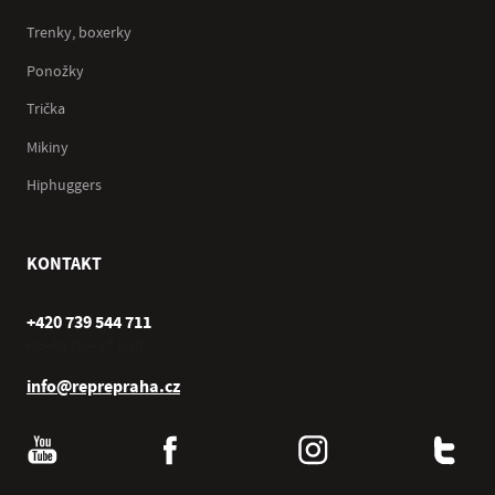
Trenky, boxerky
Ponožky
Trička
Mikiny
Hiphuggers
KONTAKT
+420 739 544 711
Po–Pá (10–17 hod.)
info@reprepraha.cz