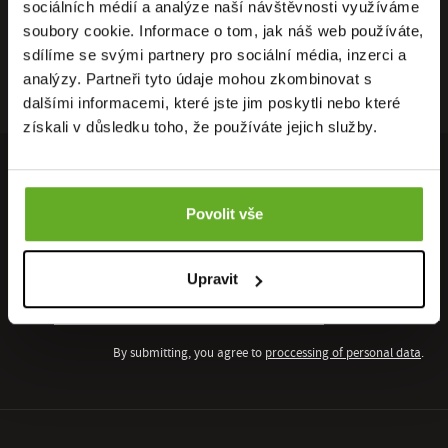
sociálních médií a analýze naší návštěvnosti využíváme
soubory cookie. Informace o tom, jak náš web používáte,
sdílíme se svými partnery pro sociální média, inzerci a
analýzy. Partneři tyto údaje mohou zkombinovat s
dalšími informacemi, které jste jim poskytli nebo které
získali v důsledku toho, že používáte jejich služby.
INVITE TIPS AND INSPIRATION TO YOUR INBOX ...
Povolit vše
Sign up for our newsletter subscription and you will not miss any
discount. You can unsubscribe at any time.
Upravit
Sign up for our newsletter subscription
Sign up
By submitting, you agree to
proccessing of personal data
.