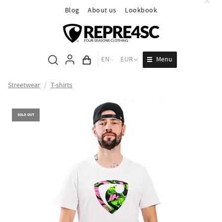
Blog
About us
Lookbook
Menu
EN
EUR
Cart total
Streetwear
/
T-shirts
SOLD OUT