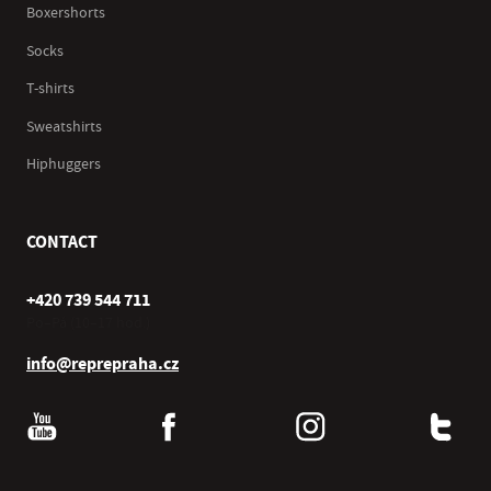
Boxershorts
Socks
T-shirts
Sweatshirts
Hiphuggers
CONTACT
+420 739 544 711
Po–Pá (10–17 hod.)
info@reprepraha.cz