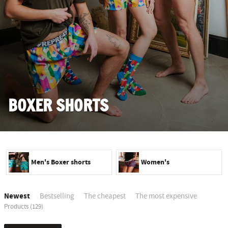
BOXER SHORTS
Men's Boxer shorts
Women's
Newest
Bestselling
The cheapest
The most expensive
Products (129)