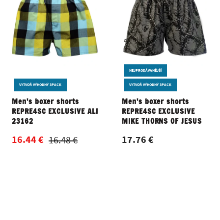
NEJPRODÁVANĚJŠÍ
VYTVOŘ VÝHODNÝ 3PACK
VYTVOŘ VÝHODNÝ 3PACK
Men's boxer shorts
Men's boxer shorts
REPRE4SC EXCLUSIVE ALI
REPRE4SC EXCLUSIVE
23162
MIKE THORNS OF JESUS
16.44 €
17.76 €
16.48 €