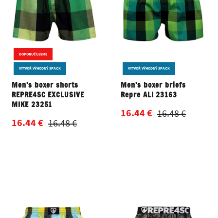
DOPORUČUJEME
VYTVOŘ VÝHODNÝ 3PACK
VYTVOŘ VÝHODNÝ 3PACK
Men's boxer shorts
Men's boxer briefs
REPRE4SC EXCLUSIVE
Repre ALI 23163
MIKE 23251
16.44 €
16.48 €
16.44 €
16.48 €