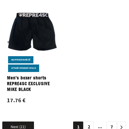
NEJPRODÁVANĚJŠÍ
VYTVOŘ VÝHODNÝ 3PACK
Men's boxer shorts
REPRE4SC EXCLUSIVE
MIKE BLACK
17.76 €
...
1
2
7
Next (21)