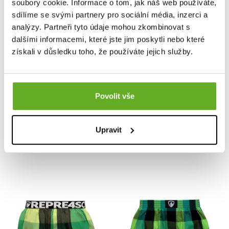
soubory cookie. Informace o tom, jak náš web používáte,
sdílíme se svými partnery pro sociální média, inzerci a
analýzy. Partneři tyto údaje mohou zkombinovat s
dalšími informacemi, které jste jim poskytli nebo které
získali v důsledku toho, že používáte jejich služby.
VYTVOŘ VÝHODNÝ 3PACK
VYTVOŘ VÝHODNÝ 3PACK
Men's boxer shorts
Men's boxer shorts
REPRE4SC EXCLUSIVE
REPRE4SC EXCLUSIVE
MIKE 23263
MIKE 23258
Povolit vše
15.96 €
16.44 €
16.48 €
Upravit