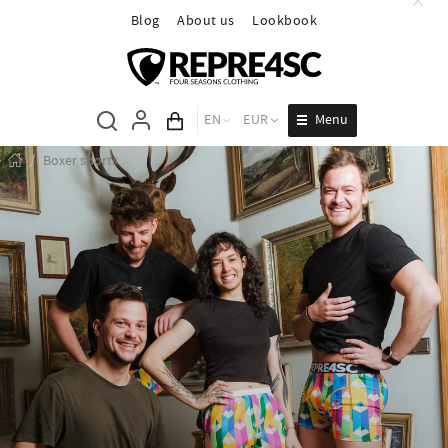
Blog
About us
Lookbook
Menu
EN
EUR
Cart total
/
Boxer shorts