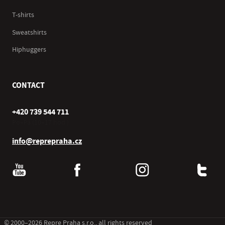
T-shirts
Sweatshirts
Hiphuggers
CONTACT
+420 739 544 711
Po–Pá (10–17 hod.)
info@reprepraha.cz
© 2000–2026 Repre Praha s.r.o., all rights reserved