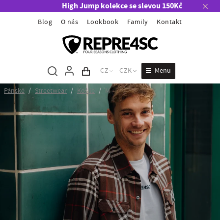
High Jump kolekce se slevou 150Kč
Blog
O nás
Lookbook
Family
Kontakt
Menu
CZ
CZK
Obsah košíku
Pánské
/
Streetwear
/
Košile
/
M