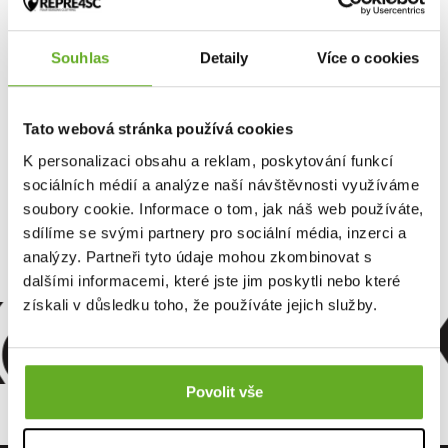
DEER HUNTER 103
DEER HUNTER 102
1 234 Kč
1 234 Kč
Souhlas
Detaily
Více o cookies
Tato webová stránka používá cookies
REPRE4SC pánská košile je kromě jistoty moderního střihu
K personalizaci obsahu a reklam, poskytování funkcí
i jistotou přírodního materiálu. Díky tomu nikde neškrábe ani
sociálních médií a analýze naší návštěvnosti využíváme
neškrtí a směle konkuruje tomu nejpohodlnějšímu triku nebo
soubory cookie. Informace o tom, jak náš web používáte,
mikině. Je jenom na tobě, jestli najdeš chuť hodit na sebe tuhle
sdílíme se svými partnery pro sociální média, inzerci a
krásku a být v pohodě. Pohodlí a styl, to pořád platí i s košilí.
analýzy. Partneři tyto údaje mohou zkombinovat s
omfort. Kv
dalšími informacemi, které jste jim poskytli nebo které
získali v důsledku toho, že používáte jejich služby.
Povolit vše