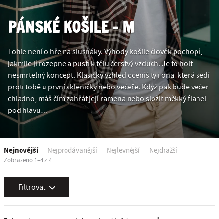
PÁNSKÉ KOŠILE - M
Tohle není o hře na slušňáky. Výhody košile člověk pochopí,
jakmile jí rozepne a pustí k tělu čerstvý vzduch. Je to holt
nesmrtelný koncept. Klasický vzhled oceníš ty i ona, která sedí
proti tobě u první skleničky nebo večeře. Když pak bude večer
chladno, máš čím zahřát její ramena nebo složit měkký flanel
pod hlavu…
Nejnovější
Nejprodávanější
Nejlevnější
Nejdražší
Zobrazeno 1–4 z 4
Filtrovat