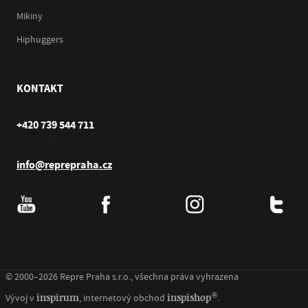
Mikiny
Hiphuggers
KONTAKT
+420 739 544 711
Po–Pá (10–17 hod.)
info@reprepraha.cz
© 2000–2026 Repre Praha s.r.o., všechna práva vyhrazena
®
inspirum
inspishop
Vývoj v
, internetový obchod
.