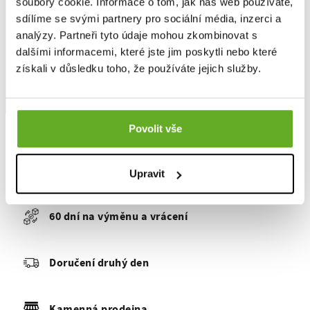
soubory cookie. Informace o tom, jak náš web používáte,
sdílíme se svými partnery pro sociální média, inzerci a
analýzy. Partneři tyto údaje mohou zkombinovat s
dalšími informacemi, které jste jim poskytli nebo které
získali v důsledku toho, že používáte jejich služby.
Povolit vše
100% spokojených zákazníků
Upravit
60 dní na výměnu a vrácení
Doručení druhý den
Kamenná prodejna