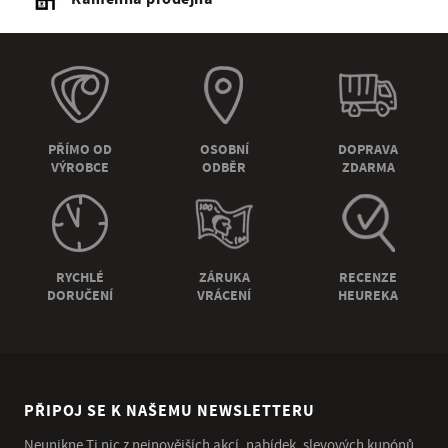
PŘÍMO OD
OSOBNÍ
DOPRAVA
VÝROBCE
ODBĚR
ZDARMA
RYCHLÉ
ZÁRUKA
RECENZE
DORUČENÍ
VRÁCENÍ
HEUREKA
PŘIPOJ SE K NAŠEMU NEWSLETTERU
Neunikne Ti nic z nejnovějších akcí, nabídek, slevových kupónů,