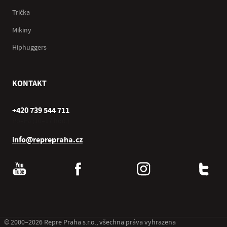
Trička
Mikiny
Hiphuggers
KONTAKT
+420 739 544 711
Po–Pá (10–17 hod.)
info@reprepraha.cz
© 2000–2026 Repre Praha s.r.o., všechna práva vyhrazena