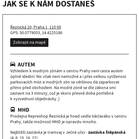
JAK SE K NÁM DOSTANEŠ
Řeznická 20, Praha 1, 110 00
GPS: 50.0779053, 14.4225186
Zobrazit na mapě
AUTEM
Vzhledem k modrým zónám v centru Prahy není cesta autem
úplně ideální. Nic však není nemožné a i přes velkou vytíženost
parkovacích míst a modrých zón se většinou dá zaparkovat
přímo před obchodem. Na modré zóně se dle zákona smí
zastavit na 3 minuty, což je skoro přesně doba potřebná
k vyzvednutí objednávky ;)
MHD
Prodejna Represhop Řeznická je hned vedle Václaváku v centru
Prahy, takže možností MHD je opravdu mnoho.
zastávka Štěpánská
Nejbližší zastávka je tramvaj v Ječné ulici -
(4, 6, 10, 16, 22)