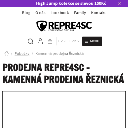
High Jump kolekce se slevou 150Kč
Blog
O nás
Lookbook
Family
Kontakt
Menu
CZ
CZK
Obsah košíku
/
Pobočky
/
Kamenná prodejna Řeznická
PRODEJNA REPRE4SC -
KAMENNÁ PRODEJNA ŘEZNICKÁ