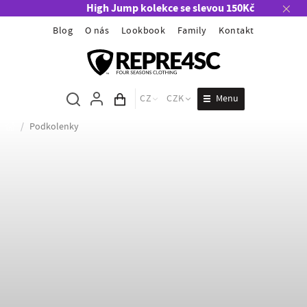
High Jump kolekce se slevou 150Kč
Blog
O nás
Lookbook
Family
Kontakt
Menu
CZ
CZK
Obsah košíku
/
Podkolenky