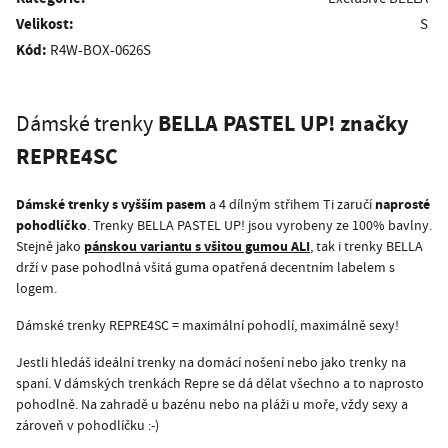
Velikost:
S
Kód:
R4W-BOX-0626S
BELLA PASTEL UP! značky
Dámské trenky
REPRE4SC
Dámské trenky s vyšším pasem
naprosté
a 4 dílným střihem Ti zaručí
pohodlíčko
. Trenky BELLA PASTEL UP! jsou vyrobeny ze 100% bavlny.
pánskou variantu s všitou gumou ALI
Stejně jako
, tak i trenky BELLA
drží v pase pohodlná všitá guma opatřená decentním labelem s
logem.
Dámské trenky REPRE4SC = maximální pohodlí, maximálně sexy!
Jestli hledáš ideální trenky na domácí nošení nebo jako trenky na
spaní. V dámských trenkách Repre se dá dělat všechno a to naprosto
pohodlně. Na zahradě u bazénu nebo na pláži u moře, vždy sexy a
zároveň v pohodlíčku :-)