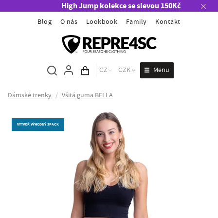
High Jump kolekce se slevou 150Kč
Blog
O nás
Lookbook
Family
Kontakt
Menu
CZ
CZK
Obsah košíku
Dámské trenky
/
Všitá guma BELLA
VYTVOŘ VÝHODNÝ 3PACK