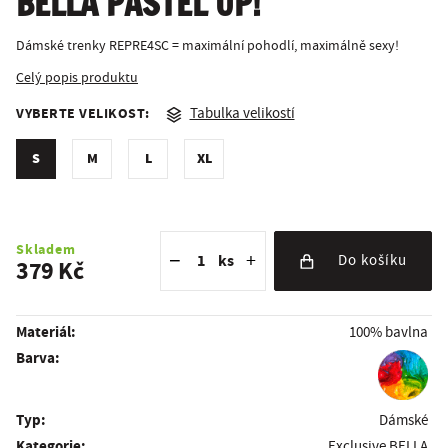
BELLA PASTEL UP!
Dámské trenky REPRE4SC = maximální pohodlí, maximálně sexy!
Celý popis produktu
VYBERTE VELIKOST:
Tabulka velikostí
S
M
L
XL
Snížit množství
Počet kusů
Zvýšit množství
Skladem
−
+
ks
Do košíku
379 Kč
Materiál:
100% bavlna
Barva:
Typ:
Dámské
Kategorie:
Exclusive BELLA