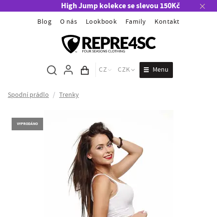
High Jump kolekce se slevou 150Kč
Blog
O nás
Lookbook
Family
Kontakt
Menu
CZ
CZK
Obsah košíku
Spodní prádlo
/
Trenky
VYPRODÁNO