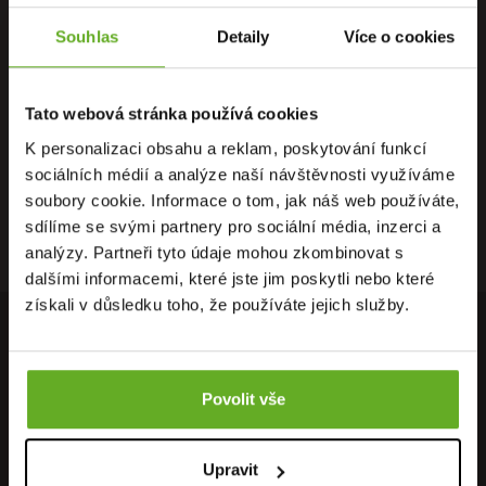
Souhlas
Detaily
Více o cookies
PŘÍMO OD
OSOBNÍ
DOPRAVA
VÝROBCE
ODBĚR
ZDARMA
Tato webová stránka používá cookies
K personalizaci obsahu a reklam, poskytování funkcí
sociálních médií a analýze naší návštěvnosti využíváme
soubory cookie. Informace o tom, jak náš web používáte,
RYCHLÉ
ZÁRUKA
RECENZE
sdílíme se svými partnery pro sociální média, inzerci a
DORUČENÍ
VRÁCENÍ
HEUREKA
analýzy. Partneři tyto údaje mohou zkombinovat s
dalšími informacemi, které jste jim poskytli nebo které
získali v důsledku toho, že používáte jejich služby.
PŘIPOJ SE K NAŠEMU NEWSLETTERU
Neunikne Ti nic z nejnovějších akcí, nabídek, slevových kupónů,
Povolit vše
neváhej a přihláš se k odběru..
Přihlásit se k odběru newsletteru
OK
Upravit