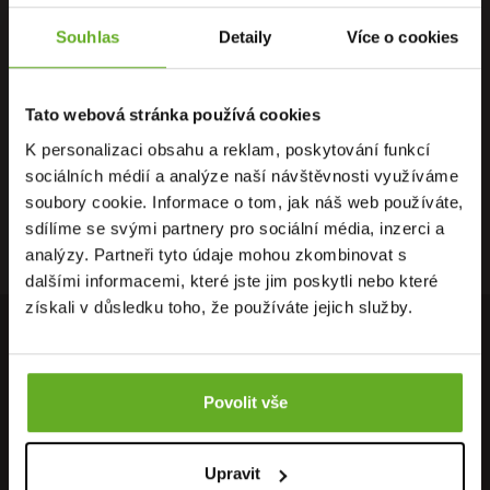
Souhlas
Detaily
Více o cookies
PŘÍMO OD
OSOBNÍ
DOPRAVA
VÝROBCE
ODBĚR
ZDARMA
Tato webová stránka používá cookies
K personalizaci obsahu a reklam, poskytování funkcí
sociálních médií a analýze naší návštěvnosti využíváme
soubory cookie. Informace o tom, jak náš web používáte,
RYCHLÉ
ZÁRUKA
RECENZE
sdílíme se svými partnery pro sociální média, inzerci a
DORUČENÍ
VRÁCENÍ
HEUREKA
analýzy. Partneři tyto údaje mohou zkombinovat s
dalšími informacemi, které jste jim poskytli nebo které
získali v důsledku toho, že používáte jejich služby.
PŘIPOJ SE K NAŠEMU NEWSLETTERU
Neunikne Ti nic z nejnovějších akcí, nabídek, slevových kupónů,
Povolit vše
neváhej a přihláš se k odběru..
Přihlásit se k odběru newsletteru
OK
Upravit