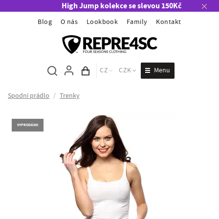
High Jump kolekce se slevou 150Kč
Blog
O nás
Lookbook
Family
Kontakt
Menu
CZ
CZK
Obsah košíku
Spodní prádlo
/
Trenky
VYPRODÁNO