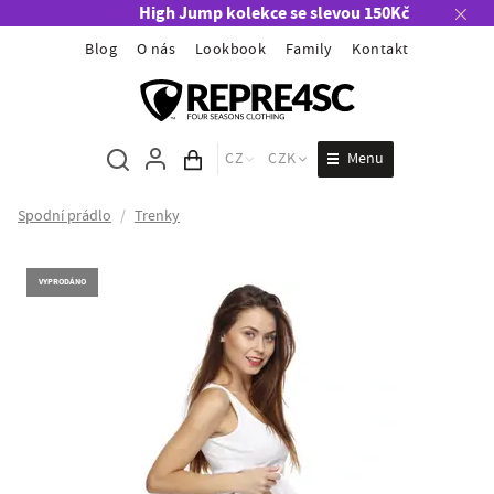
High Jump kolekce se slevou 150Kč
Blog
O nás
Lookbook
Family
Kontakt
Menu
CZ
CZK
Obsah košíku
Spodní prádlo
/
Trenky
VYPRODÁNO