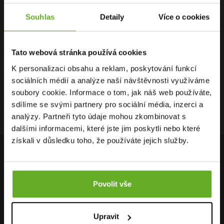
Souhlas
Detaily
Více o cookies
PŘÍMO OD
OSOBNÍ
DOPRAVA
VÝROBCE
ODBĚR
ZDARMA
Tato webová stránka používá cookies
K personalizaci obsahu a reklam, poskytování funkcí
sociálních médií a analýze naší návštěvnosti využíváme
soubory cookie. Informace o tom, jak náš web používáte,
RYCHLÉ
ZÁRUKA
RECENZE
sdílíme se svými partnery pro sociální média, inzerci a
DORUČENÍ
VRÁCENÍ
HEUREKA
analýzy. Partneři tyto údaje mohou zkombinovat s
dalšími informacemi, které jste jim poskytli nebo které
získali v důsledku toho, že používáte jejich služby.
PŘIPOJ SE K NAŠEMU NEWSLETTERU
Neunikne Ti nic z nejnovějších akcí, nabídek, slevových kupónů,
Povolit vše
neváhej a přihláš se k odběru..
Přihlásit se k odběru newsletteru
OK
Upravit