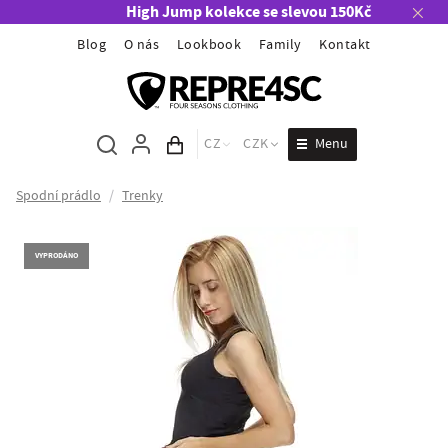
High Jump kolekce se slevou 150Kč
Blog
O nás
Lookbook
Family
Kontakt
Menu
CZ
CZK
Obsah košíku
Spodní prádlo
/
Trenky
VYPRODÁNO