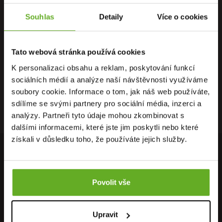
Souhlas
Detaily
Více o cookies
PŘÍMO OD
OSOBNÍ
DOPRAVA
VÝROBCE
ODBĚR
ZDARMA
Tato webová stránka používá cookies
K personalizaci obsahu a reklam, poskytování funkcí
sociálních médií a analýze naší návštěvnosti využíváme
soubory cookie. Informace o tom, jak náš web používáte,
RYCHLÉ
ZÁRUKA
RECENZE
sdílíme se svými partnery pro sociální média, inzerci a
DORUČENÍ
VRÁCENÍ
HEUREKA
analýzy. Partneři tyto údaje mohou zkombinovat s
dalšími informacemi, které jste jim poskytli nebo které
získali v důsledku toho, že používáte jejich služby.
PŘIPOJ SE K NAŠEMU NEWSLETTERU
Neunikne Ti nic z nejnovějších akcí, nabídek, slevových kupónů,
Povolit vše
neváhej a přihláš se k odběru..
Přihlásit se k odběru newsletteru
OK
Upravit