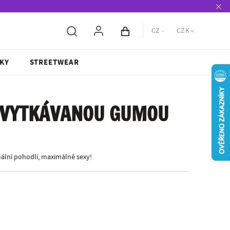
CZ
CZK
Obsah košíku
KY
STREETWEAR
 VYTKÁVANOU GUMOU
lní pohodlí, maximálně sexy!