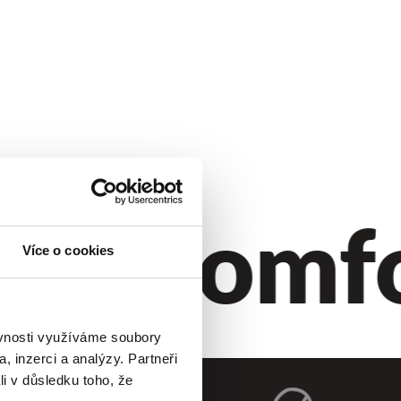
yl.
Komfor
Více o cookies
ěvnosti využíváme soubory
, inzerci a analýzy. Partneři
li v důsledku toho, že