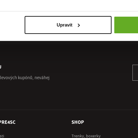
DOPRAVA
RYCHLÉ
Upravit
ZDARMA
DORUČENÍ
U
Př
 slevových kupónů, neváhej
PRE4SC
SHOP
sti
Trenky, boxerky