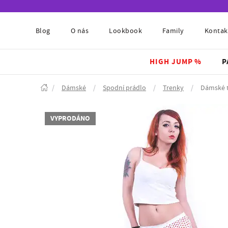
Blog
O nás
Lookbook
Family
Kontak
HIGH JUMP %
P
/
Dámské
/
Spodní prádlo
/
Trenky
/
Dámské 
VYPRODÁNO