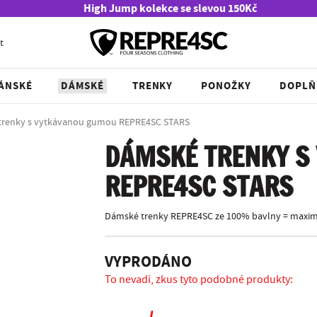
High Jump kolekce se slevou 150Kč
t
ÁNSKÉ
DÁMSKÉ
TRENKY
PONOŽKY
DOPLŇ
trenky s vytkávanou gumou REPRE4SC STARS
DÁMSKÉ TRENKY S
REPRE4SC STARS
Dámské trenky REPRE4SC ze 100% bavlny = maximá
VYPRODÁNO
To nevadí, zkus tyto podobné produkty: