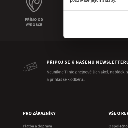
používáte jejich služby.
PŘÍMO OD
OSOBNÍ
VÝROBCE
ODBĚR
PŘIPOJ SE K NAŠEMU NEWSLETTER
Neunikne Ti nic z nejnovějších akcí, nabídek,
a přihláš se k odběru..
PRO ZÁKAZNÍKY
VŠE O RE
Platba a doprava
O společno