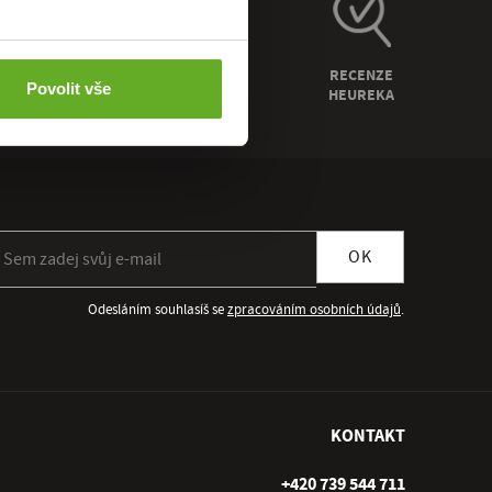
ZÁRUKA
RECENZE
Povolit vše
VRÁCENÍ
HEUREKA
ihlásit se k odběru newsletteru
OK
Odesláním souhlasíš se
zpracováním osobních údajů
.
KONTAKT
+420 739 544 711