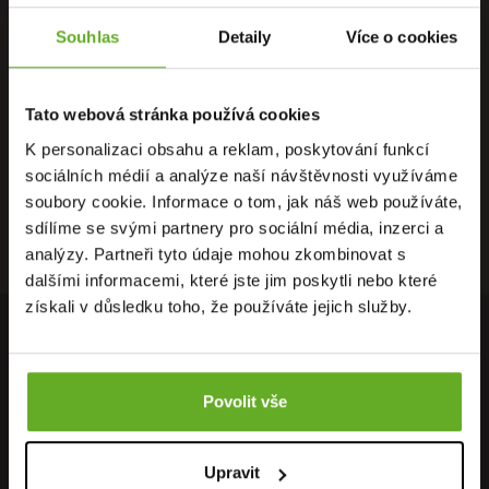
Souhlas
Detaily
Více o cookies
PŘÍMO OD
OSOBNÍ
DOPRAVA
VÝROBCE
ODBĚR
ZDARMA
Tato webová stránka používá cookies
K personalizaci obsahu a reklam, poskytování funkcí
sociálních médií a analýze naší návštěvnosti využíváme
soubory cookie. Informace o tom, jak náš web používáte,
RYCHLÉ
ZÁRUKA
RECENZE
sdílíme se svými partnery pro sociální média, inzerci a
DORUČENÍ
VRÁCENÍ
HEUREKA
analýzy. Partneři tyto údaje mohou zkombinovat s
dalšími informacemi, které jste jim poskytli nebo které
získali v důsledku toho, že používáte jejich služby.
PŘIPOJ SE K NAŠEMU NEWSLETTERU
Neunikne Ti nic z nejnovějších akcí, nabídek, slevových kupónů,
Povolit vše
neváhej a přihláš se k odběru..
Přihlásit se k odběru newsletteru
OK
Upravit