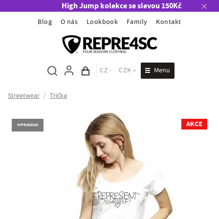
High Jump kolekce se slevou 150Kč
Blog
O nás
Lookbook
Family
Kontakt
Menu
CZ
CZK
Obsah košíku
Streetwear
/
Trička
AKCE
VYPRODÁNO