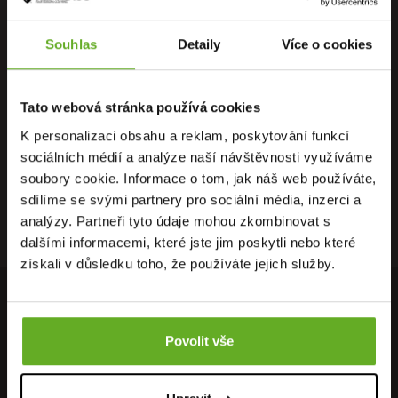
Souhlas
Detaily
Více o cookies
PŘÍMO OD
OSOBNÍ
DOPRAVA
VÝROBCE
ODBĚR
ZDARMA
Tato webová stránka používá cookies
K personalizaci obsahu a reklam, poskytování funkcí
sociálních médií a analýze naší návštěvnosti využíváme
soubory cookie. Informace o tom, jak náš web používáte,
RYCHLÉ
ZÁRUKA
RECENZE
sdílíme se svými partnery pro sociální média, inzerci a
DORUČENÍ
VRÁCENÍ
HEUREKA
analýzy. Partneři tyto údaje mohou zkombinovat s
dalšími informacemi, které jste jim poskytli nebo které
získali v důsledku toho, že používáte jejich služby.
PŘIPOJ SE K NAŠEMU NEWSLETTERU
Povolit vše
Neunikne Ti nic z nejnovějších akcí, nabídek, slevových kupónů,
neváhej a přihláš se k odběru..