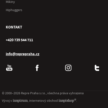
Mikiny
Hiphuggers
KONTAKT
+420 739 544 711
Po–Pá (10–17 hod.)
info@reprepraha.cz
© 2000–2026 Repre Praha s.r.o., všechna práva vyhrazena
®
inspirum
inspishop
Vývoj v
, internetový obchod
.