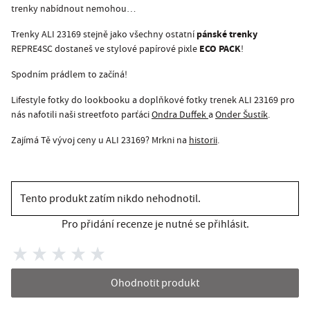
trenky nabídnout nemohou…
pánské trenky
Trenky ALI 23169 stejně jako všechny ostatní
ECO PACK
REPRE4SC dostaneš ve stylové papírové pixle
!
Spodním prádlem to začíná!
Lifestyle fotky do lookbooku a doplňkové fotky trenek ALI 23169 pro
nás nafotili naši streetfoto parťáci
Ondra Duffek
a
Onder Šustík
.
Zajímá Tě vývoj ceny u ALI 23169? Mrkni na
historii
.
Tento produkt zatím nikdo nehodnotil.
Pro přidání recenze je nutné se přihlásit.
Ohodnotit produkt