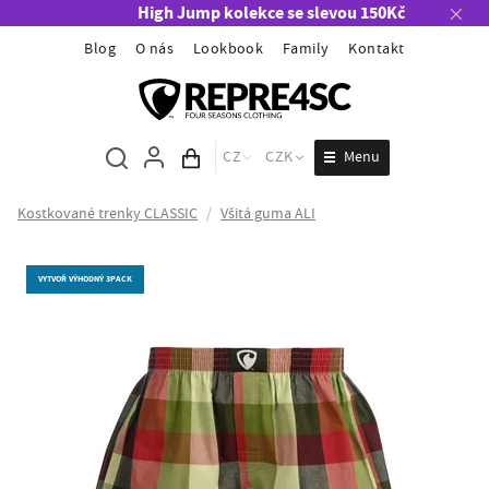
High Jump kolekce se slevou 150Kč
Blog
O nás
Lookbook
Family
Kontakt
Menu
CZ
CZK
Obsah košíku
Kostkované trenky CLASSIC
/
Všitá guma ALI
VYTVOŘ VÝHODNÝ 3PACK