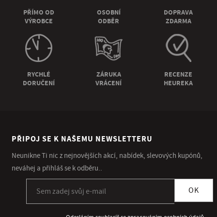
PŘÍMO OD
OSOBNÍ
DOPRAVA
VÝROBCE
ODBĚR
ZDARMA
RYCHLÉ
ZÁRUKA
RECENZE
DORUČENÍ
VRÁCENÍ
HEUREKA
PŘIPOJ SE K NAŠEMU NEWSLETTERU
Neunikne Ti nic z nejnovějších akcí, nabídek, slevových kupónů,
neváhej a přihláš se k odběru..
Přihlásit se k odběru newsletteru
OK