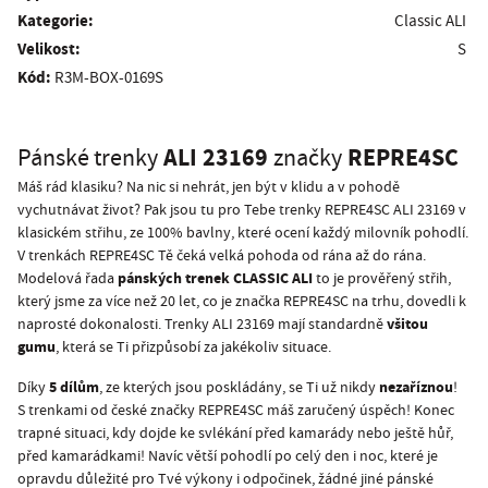
Kategorie:
Classic ALI
Velikost:
S
Kód:
R3M-BOX-0169S
ALI 23169
REPRE4SC
Pánské trenky
značky
Máš rád klasiku? Na nic si nehrát, jen být v klidu a v pohodě
vychutnávat život? Pak jsou tu pro Tebe trenky REPRE4SC ALI 23169 v
klasickém střihu, ze 100% bavlny, které ocení každý milovník pohodlí.
V trenkách REPRE4SC Tě čeká velká pohoda od rána až do rána.
pánských trenek CLASSIC ALI
Modelová řada
to je prověřený střih,
který jsme za více než 20 let, co je značka REPRE4SC na trhu, dovedli k
všitou
naprosté dokonalosti. Trenky ALI 23169 mají standardně
gumu
, která se Ti přizpůsobí za jakékoliv situace.
5 dílům
nezaříznou
Díky
, ze kterých jsou poskládány, se Ti už nikdy
!
S trenkami od české značky REPRE4SC máš zaručený úspěch! Konec
trapné situaci, kdy dojde ke svlékání před kamarády nebo ještě hůř,
před kamarádkami! Navíc větší pohodlí po celý den i noc, které je
opravdu důležité pro Tvé výkony i odpočinek, žádné jiné pánské