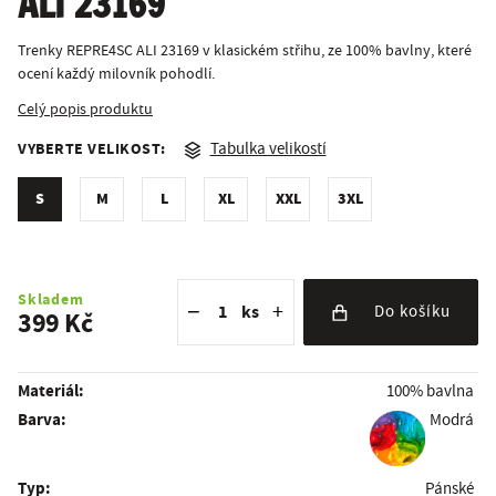
ALI 23169
Trenky REPRE4SC ALI 23169 v klasickém střihu, ze 100% bavlny, které
ocení každý milovník pohodlí.
Celý popis produktu
VYBERTE VELIKOST:
Tabulka velikostí
S
M
L
XL
XXL
3XL
Snížit množství
Počet kusů
Zvýšit množství
Skladem
−
+
ks
Do košíku
399 Kč
Materiál:
100% bavlna
Barva:
Modrá
Typ:
Pánské