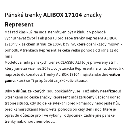
ALIBOX 17104
Pánské trenky
značky
Represent
Máš rád klasiku? Na nic si nehrát, jen být v klidu a v pohodě
vychutnávat život? Pak jsou tu pro Tebe trenky Represent ALIBOX
17104 v klasickém střihu, ze 100% bavlny, které ocení každý milovník
pohodlí. V trenkách Represent Tě čeká velká pohoda od rána až do
rána.
Modelová řada pánských trenek CLASSIC ALI to je prověřený střih,
který jsme za více než 20 let, co je značka Represent na trhu, dovedli k
všitou
naprosté dokonalosti. Trenky ALIBOX 17104 mají standardně
gumu
, která se Ti přizpůsobí za jakékoliv situace.
5 dílům
nezaříznou
Díky
, ze kterých jsou poskládány, se Ti už nikdy
!
S trenkami od české značky Represent máš zaručený úspěch! Konec
trapné situaci, kdy dojde ke svlékání před kamarády nebo ještě hůř,
před kamarádkami! Navíc větší pohodlí po celý den i noc, které je
opravdu důležité pro Tvé výkony i odpočinek, žádné jiné pánské
trenky nabídnout nemohou…