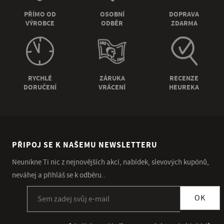
PŘÍMO OD
OSOBNÍ
DOPRAVA
VÝROBCE
ODBĚR
ZDARMA
RYCHLÉ
ZÁRUKA
RECENZE
DORUČENÍ
VRÁCENÍ
HEUREKA
PŘIPOJ SE K NAŠEMU NEWSLETTERU
Neunikne Ti nic z nejnovějších akcí, nabídek, slevových kupónů,
neváhej a přihláš se k odběru..
Přihlásit se k odběru newsletteru
OK