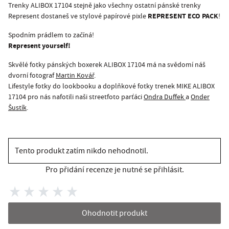
Trenky ALIBOX 17104 stejně jako všechny ostatní pánské trenky
REPRESENT ECO PACK
Represent dostaneš ve stylové papírové pixle
!
Spodním prádlem to začíná!
Represent yourself!
Skvělé fotky pánských boxerek ALIBOX 17104 má na svědomí náš
dvorní fotograf
Martin Kovář
.
Lifestyle fotky do lookbooku a doplňkové fotky trenek MIKE ALIBOX
17104 pro nás nafotili naši streetfoto parťáci
Ondra Duffek
a
Onder
Šustík
.
Tento produkt zatím nikdo nehodnotil.
Pro přidání recenze je nutné se přihlásit.
Ohodnotit produkt