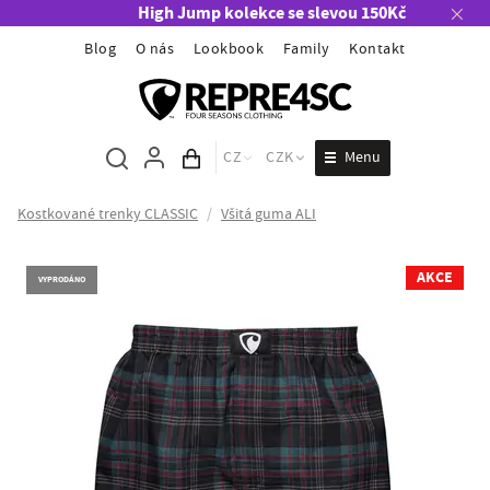
High Jump kolekce se slevou 150Kč
Blog
O nás
Lookbook
Family
Kontakt
Menu
CZ
CZK
Obsah košíku
Kostkované trenky CLASSIC
/
Všitá guma ALI
AKCE
VYPRODÁNO