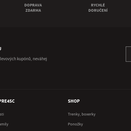
DOPRAVA
RYCHLÉ
ZDARMA
DORUČENÍ
U
Př
 slevových kupónů, neváhej
PRE4SC
SHOP
sti
Trenky, boxerky
amily
Ponožky