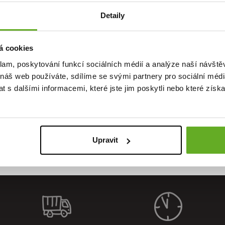
REPRESENT ECO PACK
ky Represent dostaneš ve stylové papírové pixle
!
Detaily
á cookies
áš dvorní fotograf
Martin Kovář
.
klam, poskytování funkcí sociálních médií a analýze naší návšt
IBOX 17186 pro nás nafotili naši streetfoto parťáci
Ondra Duffek
a
Onder Šu
 náš web používáte, sdílíme se svými partnery pro sociální média
alita. St
 s dalšími informacemi, které jste jim poskytli nebo které získa
Upravit