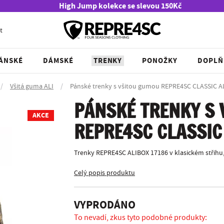
High Jump kolekce se slevou 150Kč
t
ÁNSKÉ
DÁMSKÉ
TRENKY
PONOŽKY
DOPLŇ
/
Všitá guma ALI
/
Pánské trenky s všitou gumou REPRE4SC CLASSIC A
PÁNSKÉ TRENKY S
AKCE
REPRE4SC CLASSIC
Trenky REPRE4SC ALIBOX 17186 v klasickém střihu,
Celý popis produktu
VYPRODÁNO
To nevadí, zkus tyto podobné produkty: