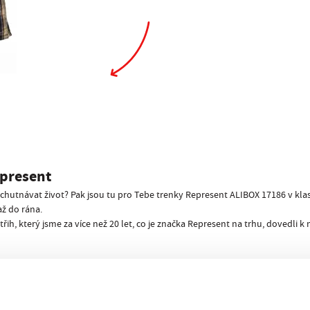
present
 vychutnávat život? Pak jsou tu pro Tebe trenky Represent ALIBOX 17186 v kla
ž do rána.
ih, který jsme za více než 20 let, co je značka Represent na trhu, dovedli
íznou
!
nec trapné situaci, kdy dojde ke svlékání před kamarády nebo ještě hůř, př
é pánské trenky nabídnout nemohou…