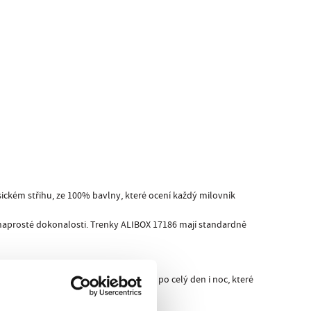
sickém střihu, ze 100% bavlny, které ocení každý milovník
 k naprosté dokonalosti. Trenky ALIBOX 17186 mají standardně
ed kamarádkami! Navíc větší pohodlí po celý den i noc, které