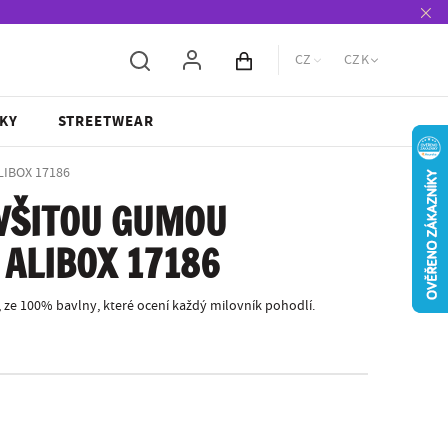
CZ
CZK
Obsah košíku
KY
STREETWEAR
LIBOX 17186
 VŠITOU GUMOU
 ALIBOX 17186
 ze 100% bavlny, které ocení každý milovník pohodlí.