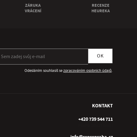
ZÁRUKA
RECENZE
VRÁCENÍ
HEUREKA
ihlásit se k odběru newsletteru
OK
Odesláním souhlasíš se
zpracováním osobních údajů
.
KONTAKT
+420 739 544 711
Po–Pá (10–17 hod.)
info@reprepraha.cz