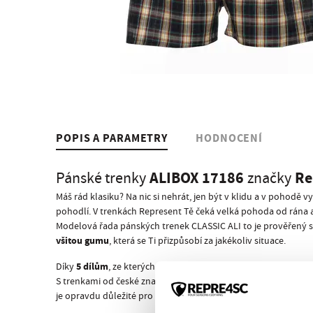
POPIS A PARAMETRY
HODNOCENÍ
ALIBOX 17186
Re
Pánské trenky
značky
Máš rád klasiku? Na nic si nehrát, jen být v klidu a v pohodě
pohodlí. V trenkách Represent Tě čeká velká pohoda od rána a
Modelová řada pánských trenek CLASSIC ALI to je prověřený stř
všitou gumu
, která se Ti přizpůsobí za jakékoliv situace.
5 dílům
nezař
Díky
, ze kterých jsou poskládány, se Ti už nikdy
S trenkami od české značky Represent máš zaručený úspěch! Ko
je opravdu důležité pro Tvé výkony i odpočinek, žádné jin