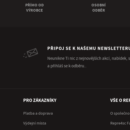
PŘÍMO OD
OSOBNÍ
VÝROBCE
ODBĚR
PŘIPOJ SE K NAŠEMU NEWSLETTER
Neunikne Ti nic z nejnovějších akcí, nabídek,
a přihláš se k odběru..
PRO ZÁKAZNÍKY
VŠE O RE
Platba a doprava
O společno
Výdejní místa
Repre4sc F