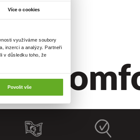
Více o cookies
ěvnosti využíváme soubory
stík
.
, inzerci a analýzy. Partneři
yl.
Komfor
li v důsledku toho, že
Povolit vše