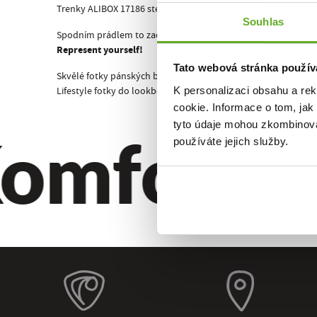
Trenky ALIBOX 17186 stejně jako všechny ostatní pánské tren
Souhlas
Spodním prádlem to začíná!
Represent yourself!
Tato webová stránka použív
Skvělé fotky pánských boxerek ALIBOX 17186 má na svědomí n
K personalizaci obsahu a re
Lifestyle fotky do lookbooku a doplňkové fotky trenek MIKE AL
cookie. Informace o tom, jak
omfort. Kv
tyto údaje mohou zkombinovat
používáte jejich služby.