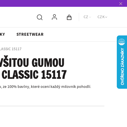
CZ
CZK
Obsah košíku
KY
STREETWEAR
LASSIC 15117
 VŠITOU GUMOU
 CLASSIC 15117
, ze 100% bavlny, které ocení každý milovník pohodlí.