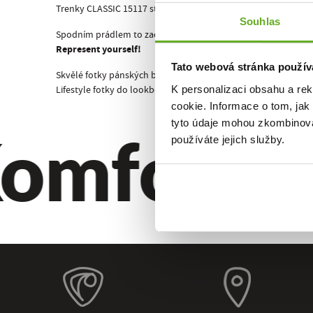
Trenky CLASSIC 15117 stejně jako všechny ostatní pánské tre
Souhlas
Spodním prádlem to začíná!
Represent yourself!
Tato webová stránka použív
Skvělé fotky pánských boxerek CLASSIC 15117 má na svědomí 
K personalizaci obsahu a re
Lifestyle fotky do lookbooku a doplňkové fotky trenek MIKE CL
cookie. Informace o tom, jak
omfort. Kv
tyto údaje mohou zkombinovat
používáte jejich služby.