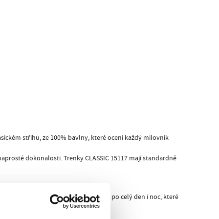
asickém střihu, ze 100% bavlny, které ocení každý milovník
 k naprosté dokonalosti. Trenky CLASSIC 15117 mají standardně
ed kamarádkami! Navíc větší pohodlí po celý den i noc, které