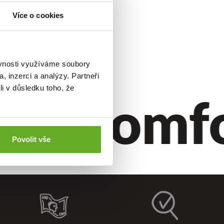
Více o cookies
ěvnosti využíváme soubory
ustík
.
, inzerci a analýzy. Partneři
yl.
Komfor
li v důsledku toho, že
Povolit vše