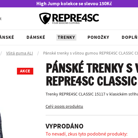
High Jump kolekce se slevou 150Kč
t
ÁNSKÉ
DÁMSKÉ
TRENKY
PONOŽKY
DOPLŇ
/
Všitá guma ALI
/
Pánské trenky s všitou gumou REPRE4SC CLASSIC C
PÁNSKÉ TRENKY S
AKCE
REPRE4SC CLASSIC
Trenky REPRE4SC CLASSIC 15117 v klasickém střihu
Celý popis produktu
VYPRODÁNO
To nevadí, zkus tyto podobné produkty: