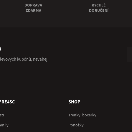
DOPRAVA
RYCHLÉ
ZDARMA
DORUČENÍ
U
Př
 slevových kupónů, neváhej
PRE4SC
SHOP
sti
Trenky, boxerky
amily
Ponožky