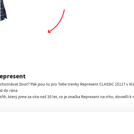
epresent
 vychutnávat život? Pak jsou tu pro Tebe trenky Represent CLASSIC 15117 v kl
ž do rána.
ih, který jsme za více než 20 let, co je značka Represent na trhu, dovedli
íznou
!
nec trapné situaci, kdy dojde ke svlékání před kamarády nebo ještě hůř, př
é pánské trenky nabídnout nemohou…