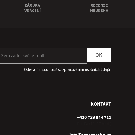
ZÁRUKA
RECENZE
VRÁCENÍ
HEUREKA
ihlásit se k odběru newsletteru
OK
Odesláním souhlasíš se
zpracováním osobních údajů
.
KONTAKT
+420 739 544 711
Po–Pá (10–17 hod.)
info@reprepraha.cz