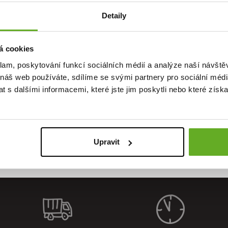
REPRESENT ECO PACK
nky Represent dostaneš ve stylové papírové pixle
!
Detaily
á cookies
náš dvorní fotograf
Martin Kovář
.
klam, poskytování funkcí sociálních médií a analýze naší návšt
ASSIC 15117 pro nás nafotili naši streetfoto parťáci
Ondra Duffek
a
Onder Š
 náš web používáte, sdílíme se svými partnery pro sociální média
alita. St
 s dalšími informacemi, které jste jim poskytli nebo které získa
Upravit