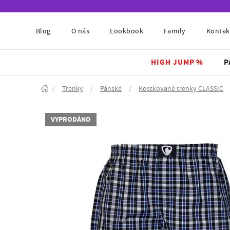
Blog
O nás
Lookbook
Family
Kontak
HIGH JUMP %
P
/
Trenky
/
Pánské
/
Kostkované trenky CLASSIC
VYPRODÁNO