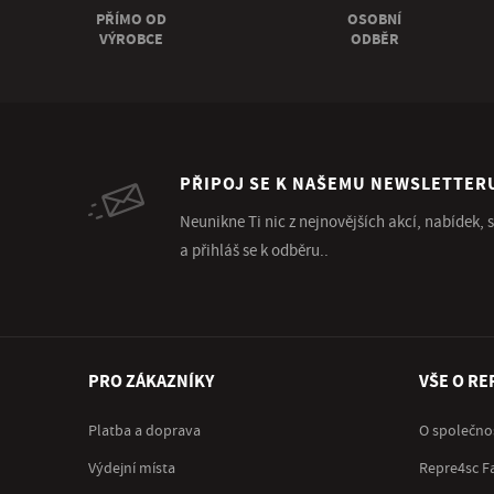
PŘÍMO OD
OSOBNÍ
VÝROBCE
ODBĚR
PŘIPOJ SE K NAŠEMU NEWSLETTER
Neunikne Ti nic z nejnovějších akcí, nabídek,
a přihláš se k odběru..
PRO ZÁKAZNÍKY
VŠE O RE
Platba a doprava
O společno
Výdejní místa
Repre4sc F