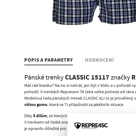
POPIS A PARAMETRY
HODNOCENÍ
CLASSIC 15117
R
Pánské trenky
značky
Máš rád klasiku? Na nic si nehrát, jen být v klidu a v pohodě
pohodlí. V trenkách Represent Tě čeká velká pohoda od rána a
Modelová řada pánských trenek CLASSIC ALI to je prověřený stř
všitou gumu
, která se Ti přizpůsobí za jakékoliv situace.
5 dílům
nezař
Díky
, ze kterých jsou poskládány, se Ti už nikdy
S trenkami od české značky Represent máš zaručený úspěch! Ko
je opravdu důležité pro Tvé výkony i odpočinek, žádné jin