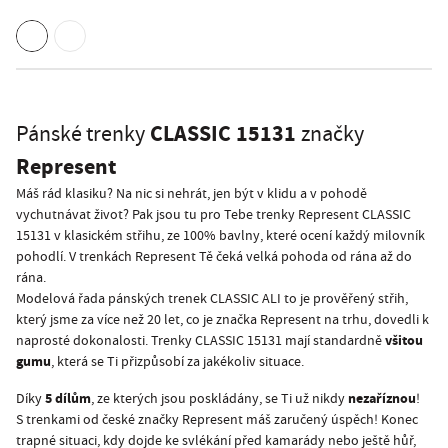
CLASSIC 15131
Pánské trenky
značky
Represent
Máš rád klasiku? Na nic si nehrát, jen být v klidu a v pohodě
vychutnávat život? Pak jsou tu pro Tebe trenky Represent CLASSIC
15131 v klasickém střihu, ze 100% bavlny, které ocení každý milovník
pohodlí. V trenkách Represent Tě čeká velká pohoda od rána až do
rána.
Modelová řada pánských trenek CLASSIC ALI to je prověřený střih,
který jsme za více než 20 let, co je značka Represent na trhu, dovedli k
všitou
naprosté dokonalosti. Trenky CLASSIC 15131 mají standardně
gumu
, která se Ti přizpůsobí za jakékoliv situace.
5 dílům
nezaříznou
Díky
, ze kterých jsou poskládány, se Ti už nikdy
!
S trenkami od české značky Represent máš zaručený úspěch! Konec
trapné situaci, kdy dojde ke svlékání před kamarády nebo ještě hůř,