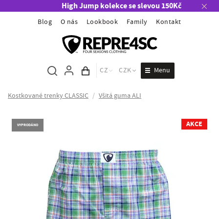
High Jump kolekce se slevou 150Kč
Blog
O nás
Lookbook
Family
Kontakt
Menu
CZ
CZK
Obsah košíku
Kostkované trenky CLASSIC
/
Všitá guma ALI
AKCE
VYPRODÁNO