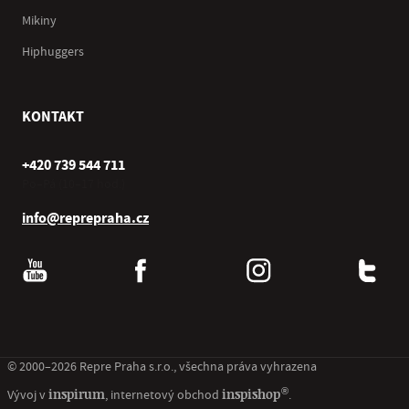
Mikiny
Hiphuggers
KONTAKT
+420 739 544 711
Po–Pá (10–17 hod.)
info@reprepraha.cz
© 2000–2026 Repre Praha s.r.o., všechna práva vyhrazena
®
inspirum
inspishop
Vývoj v
, internetový obchod
.