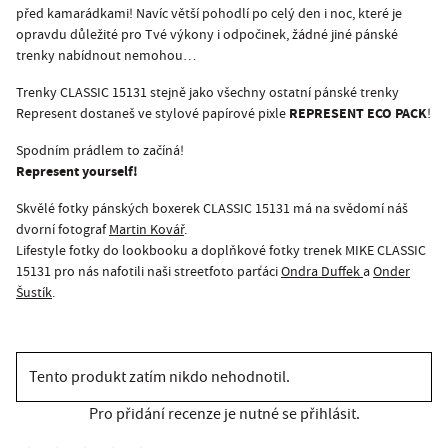
před kamarádkami! Navíc větší pohodlí po celý den i noc, které je
opravdu důležité pro Tvé výkony i odpočinek, žádné jiné pánské
trenky nabídnout nemohou…
Trenky CLASSIC 15131 stejně jako všechny ostatní pánské trenky
REPRESENT ECO PACK
Represent dostaneš ve stylové papírové pixle
!
Spodním prádlem to začíná!
Represent yourself!
Skvělé fotky pánských boxerek CLASSIC 15131 má na svědomí náš
dvorní fotograf
Martin Kovář
.
Lifestyle fotky do lookbooku a doplňkové fotky trenek MIKE CLASSIC
15131 pro nás nafotili naši streetfoto parťáci
Ondra Duffek
a
Onder
Šustík
.
Tento produkt zatím nikdo nehodnotil.
Pro přidání recenze je nutné se přihlásit.