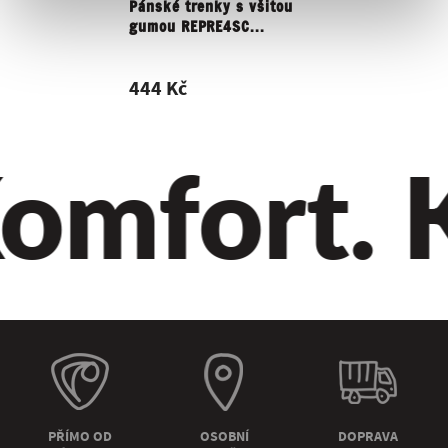
Pánské trenky s všitou
gumou REPRE4SC...
444 Kč
omfort. Kv
PŘÍMO OD
OSOBNÍ
DOPRAVA