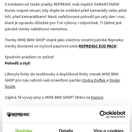
S trenkami od české značky REPRE4SC máš úspěch GARANTOVÁN!
Konec trapné situaci, kdy dojde ke svlékání před kamarády nebo ještě
hůř, před kamarádkami! Navíc nefalšované pohodlí po celý den i noc,
které je opravdu důležité pro Tvé výkony i odpočinek, Ti žádné jiné
pánské trenky nabídnout nemohou…
Trenky MIKE BMX SHOP stejně jako všechny ostatní pánské Repre4sc
REPRE4SC ECO PACK
trenky dostaneš ve stylové papírové pixle
!
Spodním prádlem to začíná!
Pohodlí a styl!
Lifestyle fotky do lookbooku a doplňkové fotky trenek MIKE BMX
SHOP pro nás nafotili naši streetfoto parťáci
Ondra Duffek
a
Onder
Šustík
.
Zajímá Tě vývoj ceny u MIKE BMX SHOP? Mrkni na
historii
.
Tento produkt zatím nikdo nehodnotil.
Souhlas
Detaily
Více o cookies