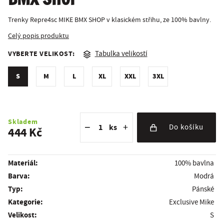
BMX SHOP
Trenky Repre4sc MIKE BMX SHOP v klasickém střihu, ze 100% bavlny.
Celý popis produktu
VYBERTE VELIKOST:
Tabulka velikostí
S
M
L
XL
XXL
3XL
Snížit množství
Počet kusů
Zvýšit množství
Skladem
−
+
ks
Do košíku
444 Kč
Materiál:
100% bavlna
Barva:
Modrá
Typ:
Pánské
Kategorie:
Exclusive Mike
Velikost:
S