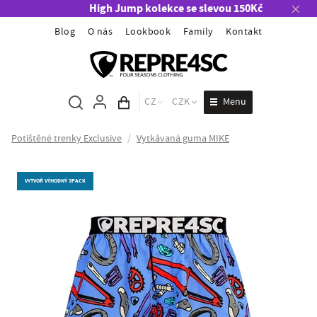
High Jump kolekce se slevou 150Kč
Blog
O nás
Lookbook
Family
Kontakt
Menu
CZ
CZK
Obsah košíku
Potištěné trenky Exclusive
/
Vytkávaná guma MIKE
VYTVOŘ VÝHODNÝ 3PACK