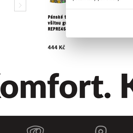
Pánské trenky s
všitou gumou
REPRE4SC...
444 Kč
omfort. Kv