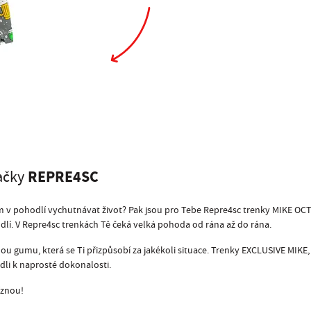
REPRE4SC
ačky
i tom v pohodlí vychutnávat život? Pak jsou pro Tebe Repre4sc trenky MIKE
dlí. V Repre4sc trenkách Tě čeká velká pohoda od rána až do rána.
umu, která se Ti přizpůsobí za jakékoli situace. Trenky EXCLUSIVE MIKE, t
dli k naprosté dokonalosti.
íznou!