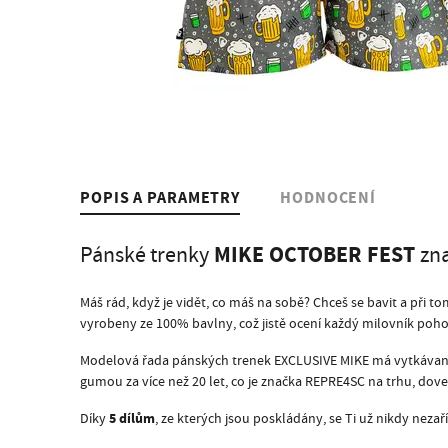
POPIS A PARAMETRY
HODNOCENÍ
MIKE OCTOBER FEST
Pánské trenky
zn
Máš rád, když je vidět, co máš na sobě? Chceš se bavit a př
vyrobeny ze 100% bavlny, což jistě ocení každý milovník poho
Modelová řada pánských trenek EXCLUSIVE MIKE má vytkávanou g
gumou za více než 20 let, co je značka REPRE4SC na trhu, dove
5 dílům
Díky
, ze kterých jsou poskládány, se Ti už nikdy nezař