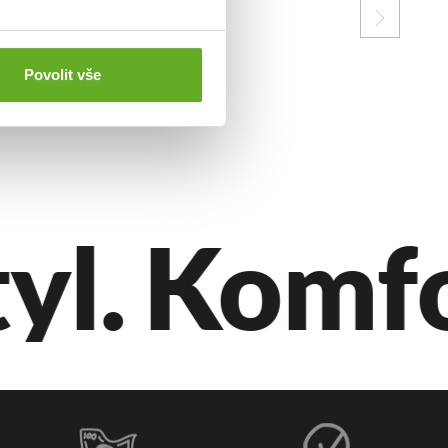
Povolit vše
yl.
Komfor