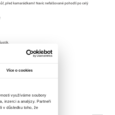
ůř, před kamarádkami! Navíc nefalšované pohodlí po celý
!
Šustík
.
Více o cookies
ěvnosti využíváme soubory
, inzerci a analýzy. Partneři
li v důsledku toho, že