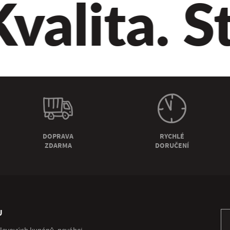
alita. St
DOPRAVA
RYCHLÉ
ZDARMA
DORUČENÍ
U
Př