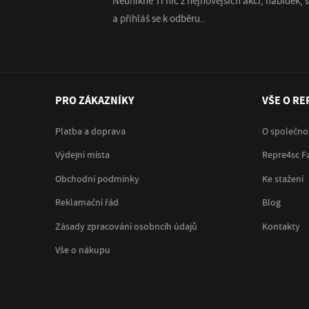
Neunikne Ti nic z nejnovějších akcí, nabídek,
a přihláš se k odběru..
PRO ZÁKAZNÍKY
VŠE O RE
Platba a doprava
O společno
Výdejní místa
Repre4sc F
Obchodní podmínky
Ke stažení
Reklamační řád
Blog
Zásady zpracování osobncíh údajů
Kontakty
Vše o nákupu