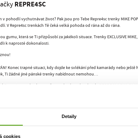
REPRE4SC
ačky
i tom v pohodlí vychutnávat život? Pak jsou pro Tebe Repre4sc trenky MIKE
dlí. V Repre4sc trenkách Tě čeká velká pohoda od rána až do rána.
umu, která se Ti přizpůsobí za jakékoli situace. Trenky EXCLUSIVE MIKE, t
dli k naprosté dokonalosti.
íznou!
 Konec trapné situaci, kdy dojde ke svlékání před kamarády nebo ještě h
inek, Ti žádné jiné pánské trenky nabídnout nemohou…
REPRE4SC ECO PAC
é Repre4sc trenky dostaneš ve stylové papírové pixle
OP ART BABES pro nás nafotili naši streetfoto parťáci
Ondra Duffek
a
Onder 
Detaily
.
á cookies