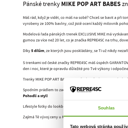
MIKE POP ART BABES
Pánské trenky
zn
Máš rád, když je vidět, co máš na sobě? Chceš se bavit a př
vyrobeny ze 100% bavlny, což jistě ocení každý milovník poho
Modelová řada pánských trenek EXCLUSIVE MIKE má vytkávanou g
gumou za více než 20 let, co je značka REPRE4SC na trhu, dove
5 dílům
Díky
, ze kterých jsou poskládány, se Ti už nikdy nezař
S trenkami od české značky REPRE4SC máš úspěch GARANTOVÁN!
den i noc, které je opravdu důležité pro Tvé výkony i odpoč
Trenky MIKE POP ART BABES stejně jako všechny ostatní pánsk
Spodním prádlem to začíná!
Pohodlí a styl!
Lifestyle fotky do lookbooku a doplňkové fotky trenek MIKE P
Souhlas
Zajímá Tě vývoj ceny u MIKE POP ART BABES? Mrkni na
historii
Tato webová stránka použív