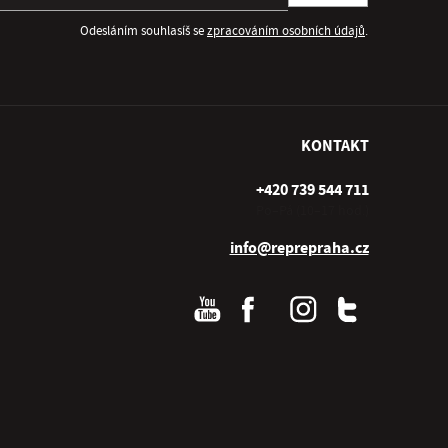
Odesláním souhlasíš se
zpracováním osobních údajů
.
KONTAKT
+420 739 544 711
Po–Pá (10–17 hod.)
info@reprepraha.cz