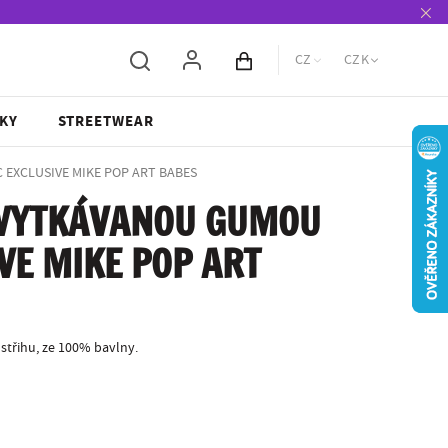
CZ
CZK
Obsah košíku
KY
STREETWEAR
C EXCLUSIVE MIKE POP ART BABES
 VYTKÁVANOU GUMOU
VE MIKE POP ART
střihu, ze 100% bavlny.