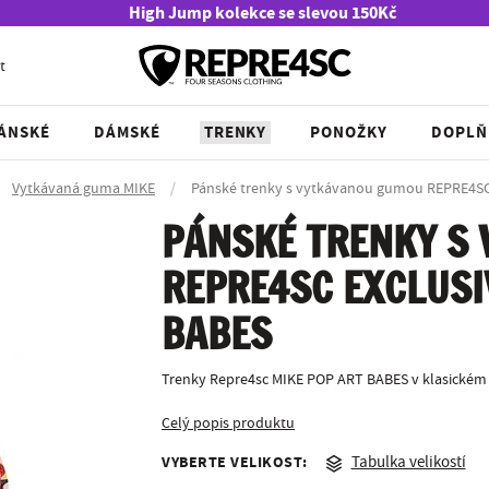
High Jump kolekce se slevou 150Kč
t
ÁNSKÉ
DÁMSKÉ
TRENKY
PONOŽKY
DOPLŇ
Vytkávaná guma MIKE
/
Pánské trenky s vytkávanou gumou REPRE4S
PÁNSKÉ TRENKY S
REPRE4SC EXCLUSI
BABES
Trenky Repre4sc MIKE POP ART BABES v klasickém 
Celý popis produktu
VYBERTE VELIKOST:
Tabulka velikostí