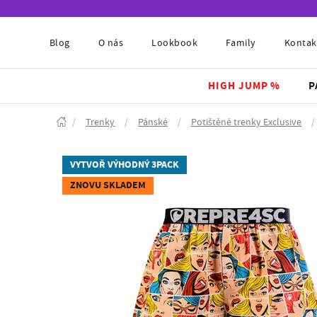
Blog
O nás
Lookbook
Family
Kontak
HIGH JUMP %
P
/
Trenky
/
Pánské
/
Potištěné trenky Exclusive
/
VYTVOŘ VÝHODNÝ 3PACK
ZNOVU SKLADEM