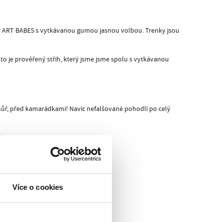
 POP ART BABES s vytkávanou gumou jasnou volbou. Trenky jsou
o je prověřený střih, který jsme jsme spolu s vytkávanou
ůř, před kamarádkami! Navíc nefalšované pohodlí po celý
K
!
Šustík
.
Více o cookies