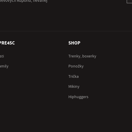
 slevových kupónů, neváhej
PRE4SC
SHOP
sti
Trenky, boxerky
amily
Ponožky
Trička
Mikiny
Hiphuggers