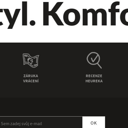
yl.
Komfor
ZÁRUKA
RECENZE
VRÁCENÍ
HEUREKA
ihlásit se k odběru newsletteru
OK