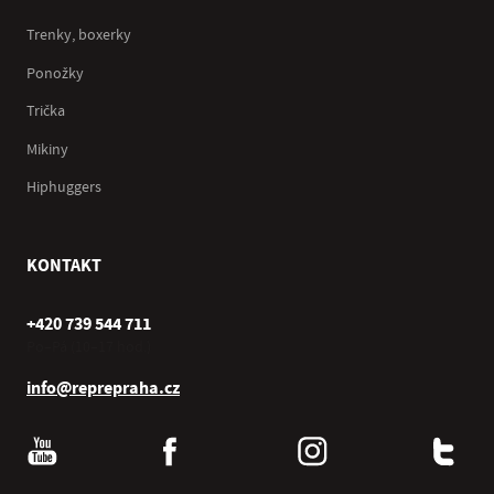
Trenky, boxerky
Ponožky
Trička
Mikiny
Hiphuggers
KONTAKT
+420 739 544 711
Po–Pá (10–17 hod.)
info@reprepraha.cz