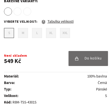
BAREVNÉ VARIANTY:
VYBERTE VELIKOST:
Tabulka velikostí
S
M
L
XL
XXL
Není skladem
Do košíku
549 Kč
Materiál:
100% bavlna
Barva:
Černá
Typ:
Pánské
Velikost:
S
Kód:
R8M-TSS-4301S