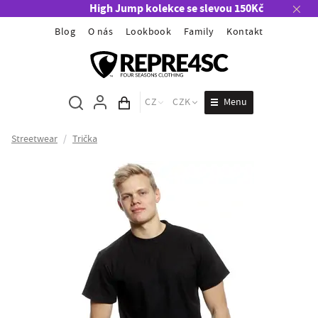
High Jump kolekce se slevou 150Kč
Blog
O nás
Lookbook
Family
Kontakt
Menu
CZ
CZK
Obsah košíku
Streetwear
/
Trička