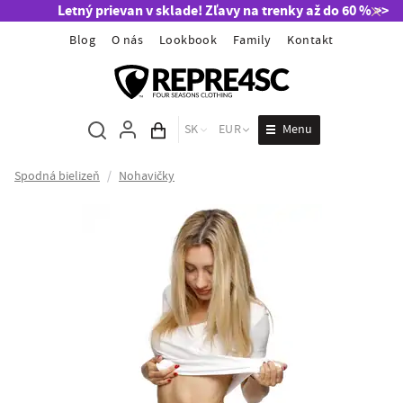
Letný prievan v sklade! Zľavy na trenky až do 60 % >>
Blog
O nás
Lookbook
Family
Kontakt
Menu
SK
EUR
Obsah košíka
Spodná bielizeň
/
Nohavičky