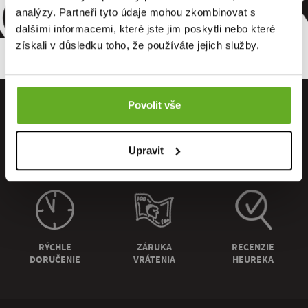
omfort. Kv
analýzy. Partneři tyto údaje mohou zkombinovat s
dalšími informacemi, které jste jim poskytli nebo které
získali v důsledku toho, že používáte jejich služby.
Povolit vše
Upravit
PRIAMO OD
OSOBNÝ
DOPRAVA
VÝROBCU
ODBER
ZADARMO
RÝCHLE
ZÁRUKA
RECENZIE
DORUČENIE
VRÁTENIA
HEUREKA