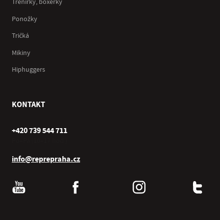
Trenírky, boxerky
Ponožky
Tričká
Mikiny
Hiphuggers
KONTAKT
+420 739 544 711
Po–Pá (10–17 hod.)
info@reprepraha.cz