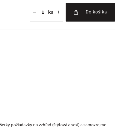
Znížiť množstvo
Počet kusov
Zvýšiť množstvo
−
+
ks
Do košíka
všetky požiadavky na vzhľad (štýlová a sexi) a samozrejme