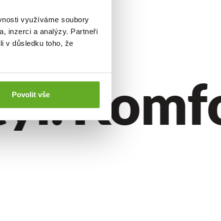
ěvnosti využíváme soubory
, inzerci a analýzy. Partneři
li v důsledku toho, že
ýl.
Komfor
Povolit vše