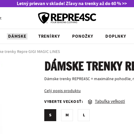
Letný prievan v sklade! Zľavy na trenky až do 60 % >>
t
DÁMSKE
TRENÍRKY
PONOŽKY
DOPLNKY
e trenky Repre GIGI MAGIC LINES
DÁMSKE TRENKY RE
Dámske trenky REPRE4SC = maximálne pohodlie, m
Celý popis produktu
VYBERTE VEĽKOSŤ:
Tabuľka veľkostí
S
M
L