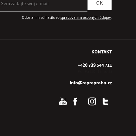
OK
Odoslaním súhlasíte so
spracovaním osobných údajov
.
KONTAKT
+420 739 544 711
Po–Pá (10–17 hod.)
info@reprepraha.cz