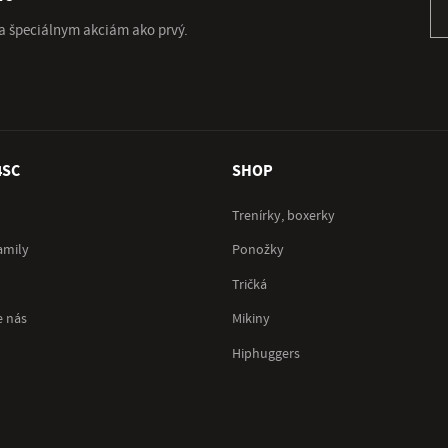
 a špeciálnym akciám ako prvý.
4SC
SHOP
Trenírky, boxerky
amily
Ponožky
Tričká
e nás
Mikiny
Hiphuggers