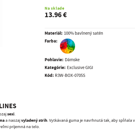
Na sklade
13.96 €
Materiál:
100% bavlnený satén
Farba:
Pohlavie:
Dámske
kategórie:
Exclusive GIGI
Kód:
R3W-BOX-0705S
LINES
sexi
ozaj
.
uma
vyladený strih
a naozaj
. Vytkávaná guma je navrhnutá tak, aby spĺňala 
veľmi príjemná na telo.