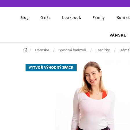
Blog
O nás
Lookbook
Family
Kontak
PÁNSKE
/
Dámske
/
Spodná bielizeň
/
Trenírky
/
Dámsk
VYTVOŘ VÝHODNÝ 3PACK