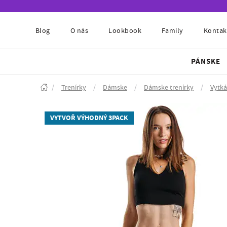
Blog
O nás
Lookbook
Family
Kontak
PÁNSKE
/
Trenírky
/
Dámske
/
Dámske trenírky
/
Vytk
VYTVOŘ VÝHODNÝ 3PACK