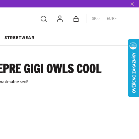
SK
EUR
Obsah košíka
STREETWEAR
PRE GIGI OWLS COOL
aximálne sexi!