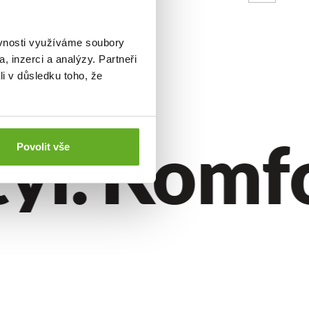
ěvnosti využíváme soubory
, inzerci a analýzy. Partneři
li v důsledku toho, že
ýl.
Komfor
Povolit vše