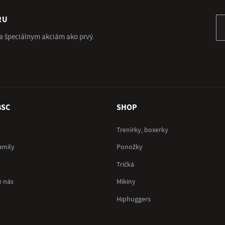
RU
Pr
 a špeciálnym akciám ako prvý.
4SC
SHOP
Trenírky, boxerky
amily
Ponožky
Tričká
e nás
Mikiny
Hiphuggers