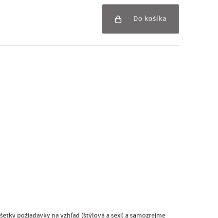
Do košíka
všetky požiadavky na vzhľad (štýlová a sexi) a samozrejme