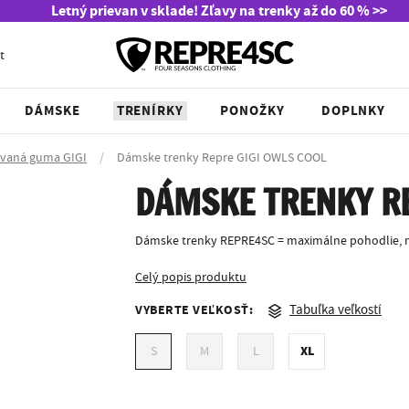
Letný prievan v sklade! Zľavy na trenky až do 60 % >>
t
DÁMSKE
TRENÍRKY
PONOŽKY
DOPLNKY
ávaná guma GIGI
/
Dámske trenky Repre GIGI OWLS COOL
DÁMSKE TRENKY RE
Dámske trenky REPRE4SC = maximálne pohodlie, m
Celý popis produktu
VYBERTE VEĽKOSŤ:
Tabuľka veľkostí
XL
S
M
L