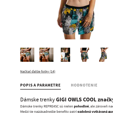
Načítať ďalšie fotky (14)
POPIS A PARAMETRE
HODNOTENIE
GIGI OWLS COOL značk
Dámske trenky
pohodlné
Dámske trenky REPRE4SC sú nielen
, ale zároveň na
ozdobná vytkávaná g
Medzi tie najzásadnejšie benefity patrí