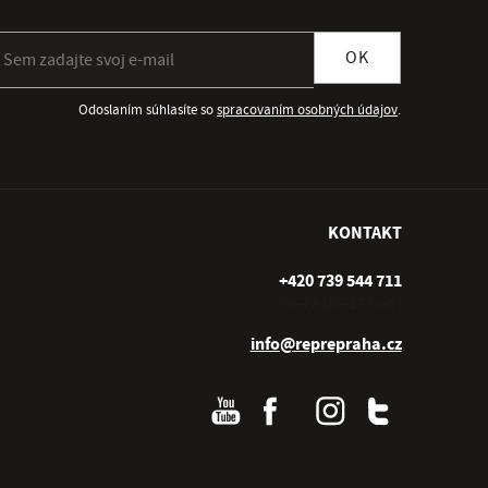
ihlásiť sa k odberu newslettera
OK
Odoslaním súhlasíte so
spracovaním osobných údajov
.
KONTAKT
+420 739 544 711
Po–Pá (10–17 hod.)
info@reprepraha.cz