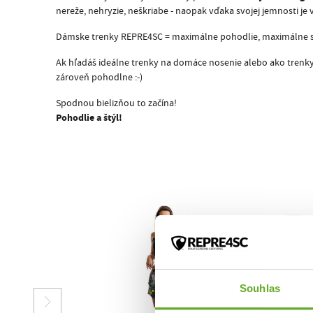
nereže, nehryzie, neškriabe - naopak vďaka svojej jemnosti je 
Dámske trenky REPRE4SC = maximálne pohodlie, maximálne s
Ak hľadáš ideálne trenky na domáce nosenie alebo ako trenky 
zároveň pohodlne :-)
Spodnou bielizňou to začína!
Pohodlie a štýl!
Souhlas