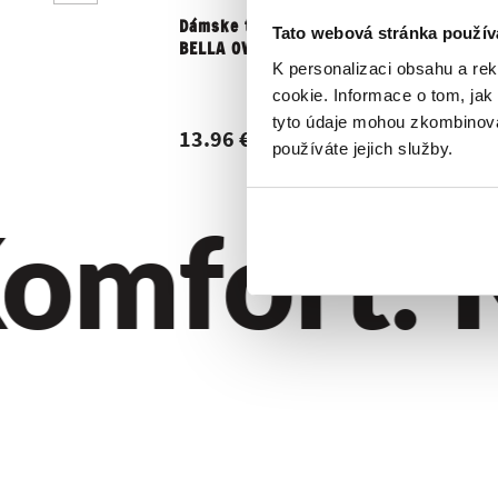
Dámske trenky Repre
Pánske t
Tato webová stránka použív
BELLA OWLS COOL
REPRE4SC
K personalizaci obsahu a re
ALI OWLS.
cookie. Informace o tom, jak
tyto údaje mohou zkombinovat
13.96 €
7.11 €
používáte jejich služby.
omfort. Kv