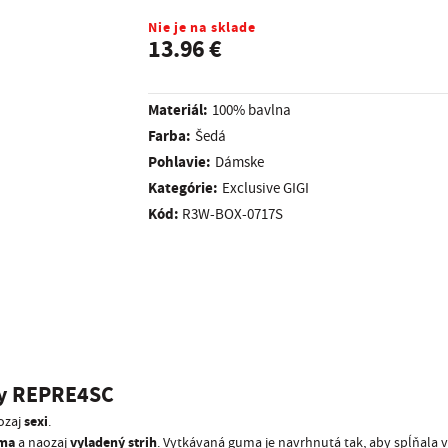
Nie je na sklade
13.96 €
Materiál:
100% bavlna
Farba:
Šedá
Pohlavie:
Dámske
kategórie:
Exclusive GIGI
Kód:
R3W-BOX-0717S
y REPRE4SC
sexi
ozaj
.
uma
vyladený strih
a naozaj
. Vytkávaná guma je navrhnutá tak, aby spĺňala 