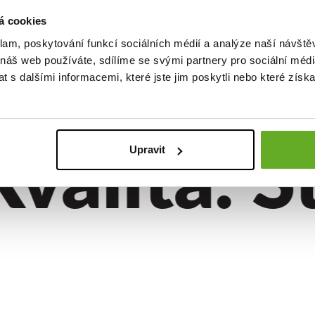
renky
á cookies
 EXCLUSIVE
klam, poskytování funkcí sociálních médií a analýze naší návšt
..
 náš web používáte, sdílíme se svými partnery pro sociální média
 s dalšími informacemi, které jste jim poskytli nebo které získa
alita. Št
Upravit