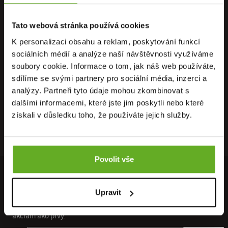
Tato webová stránka používá cookies
K personalizaci obsahu a reklam, poskytování funkcí
PRIAMO OD
OSOBNÝ
DOPRAVA
sociálních médií a analýze naší návštěvnosti využíváme
VÝROBCU
ODBER
ZADARMO
soubory cookie. Informace o tom, jak náš web používáte,
sdílíme se svými partnery pro sociální média, inzerci a
analýzy. Partneři tyto údaje mohou zkombinovat s
dalšími informacemi, které jste jim poskytli nebo které
získali v důsledku toho, že používáte jejich služby.
RÝCHLE
ZÁRUKA
RECENZIE
DORUČENIE
VRÁTENIA
HEUREKA
Povolit vše
PRIPOJTE SA K NÁŠMU NEWSLETTERU
Upravit
Získajte prístup ku všetkým novým kolekciám a špeciálnym
akciám ako prvý.