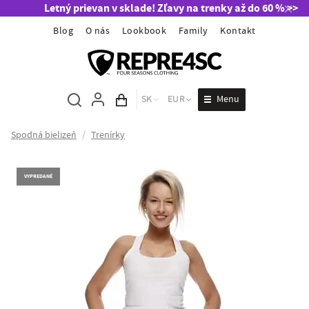
Letný prievan v sklade! Zľavy na trenky až do 60 % >>
Blog
O nás
Lookbook
Family
Kontakt
Menu
SK
EUR
Obsah košíka
Spodná bielizeň
/
Trenírky
VYPREDANÉ