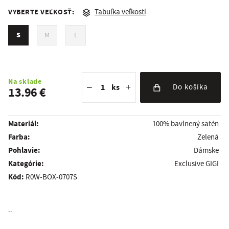
VYBERTE VEĽKOSŤ:
Tabuľka veľkostí
S
M
L
Znížiť množstvo
Počet kusov
Zvýšiť množstvo
Na sklade
−
+
ks
Do košíka
13.96 €
Materiál:
100% bavlnený satén
Farba:
Zelená
Pohlavie:
Dámske
kategórie:
Exclusive GIGI
Kód:
R0W-BOX-0707S
--