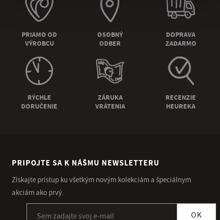
PRIAMO OD
OSOBNÝ
DOPRAVA
VÝROBCU
ODBER
ZADARMO
RÝCHLE
ZÁRUKA
RECENZIE
DORUČENIE
VRÁTENIA
HEUREKA
PRIPOJTE SA K NÁŠMU NEWSLETTERU
Získajte prístup ku všetkým novým kolekciám a špeciálnym
akciám ako prvý.
Prihlásiť sa k odberu newslettera
OK