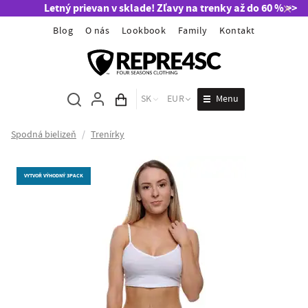
Letný prievan v sklade! Zľavy na trenky až do 60 % >>
Blog
O nás
Lookbook
Family
Kontakt
Menu
SK
EUR
Obsah košíka
Spodná bielizeň
/
Trenírky
VYTVOŘ VÝHODNÝ 3PACK