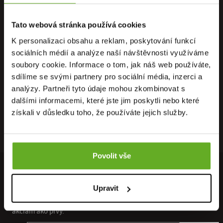
Tato webová stránka používá cookies
K personalizaci obsahu a reklam, poskytování funkcí
PRIAMO OD
OSOBNÝ
DOPRAVA
sociálních médií a analýze naší návštěvnosti využíváme
VÝROBCU
ODBER
ZADARMO
soubory cookie. Informace o tom, jak náš web používáte,
sdílíme se svými partnery pro sociální média, inzerci a
analýzy. Partneři tyto údaje mohou zkombinovat s
dalšími informacemi, které jste jim poskytli nebo které
získali v důsledku toho, že používáte jejich služby.
RÝCHLE
ZÁRUKA
RECENZIE
DORUČENIE
VRÁTENIA
HEUREKA
Povolit vše
PRIPOJTE SA K NÁŠMU NEWSLETTERU
Upravit
Získajte prístup ku všetkým novým kolekciám a špeciálnym
akciám ako prvý.