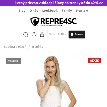
Letný prievan v sklade! Zľavy na trenky až do 60 % >>
Blog
O nás
Lookbook
Family
Kontakt
Menu
SK
EUR
Obsah košíka
Spodná bielizeň
/
Trenírky
AKCIE
VYPREDANÉ