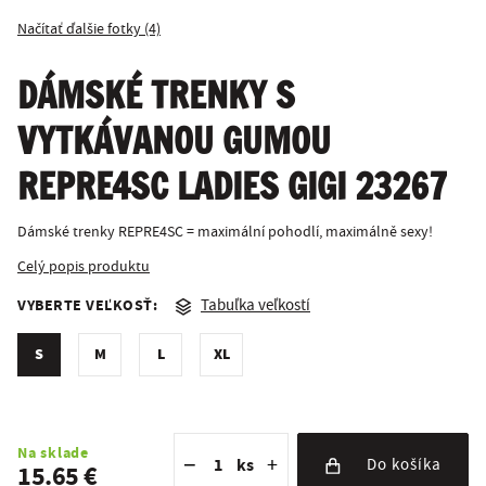
Načítať ďalšie fotky (4)
DÁMSKÉ TRENKY S
VYTKÁVANOU GUMOU
REPRE4SC LADIES GIGI 23267
Dámské trenky REPRE4SC = maximální pohodlí, maximálně sexy!
Celý popis produktu
VYBERTE VEĽKOSŤ:
Tabuľka veľkostí
S
M
L
XL
Znížiť množstvo
Počet kusov
Zvýšiť množstvo
Na sklade
−
+
ks
Do košíka
15.65 €