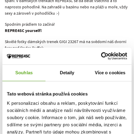
spaní. V dámských trenkách REPRE4SC se dá dělat všechno a to
naprosto pohodlně. Na zahradě u bazénu nebo na pláži u moře, vždy
sexy a zároveň v pohodlíčku :-)
Spodním prádlem to začíná!
REPRE4SC yourself!
Skvělé fotky dámských trenek GIGI 23267 má na svědomí náš dvorní
fotograf
Ondra Duffek
.
Lifestyle fotky do lookbooku a doplňkové fotky dámských trenek
GIGI 23267 pro nás nafotili naši streetfoto parťáci
Ondra Duffek
a
Onder Šustík
.
Souhlas
Detaily
Více o cookies
Zajímá Tě vývoj ceny u GIGI 23267? Mrkni na
historii
.
Tato webová stránka používá cookies
Tento produkt zatiaľ nikto nehodnotil.
K personalizaci obsahu a reklam, poskytování funkcí
sociálních médií a analýze naší návštěvnosti využíváme
Pre pridanie recenzie je nutné sa prihlásiť.
soubory cookie. Informace o tom, jak náš web používáte,
sdílíme se svými partnery pro sociální média, inzerci a
analýzy. Partneři tyto údaje mohou zkombinovat s