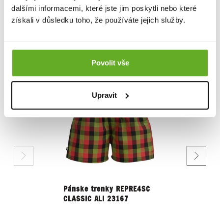
dalšími informacemi, které jste jim poskytli nebo které
Ohodnotiť produkt
získali v důsledku toho, že používáte jejich služby.
PODOBNÉ PRODUKTY
Povolit vše
Upravit
Pánske trenky REPRE4SC
Pánske 
CLASSIC ALI 23167
CLASSIC