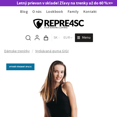
Letný prievan v sklade! Zľavy na trenky až do 60 % >>
Blog
O nás
Lookbook
Family
Kontakt
Menu
SK
EUR
Obsah košíka
Dámske trenírky
/
Vytkávaná guma GIGI
VYTVOŘ VÝHODNÝ 3PACK