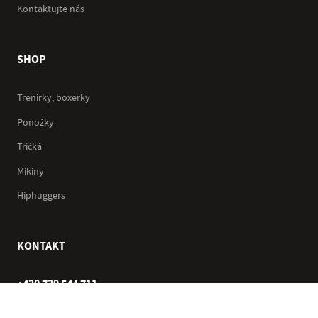
Kontaktujte nás
SHOP
Trenírky, boxerky
Ponožky
Tričká
Mikiny
Hiphuggers
KONTAKT
+420 739 544 711
Po–Pá (10–17 hod.)