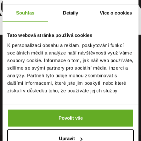
omfort. Kv
Souhlas
Detaily
Více o cookies
Tato webová stránka používá cookies
K personalizaci obsahu a reklam, poskytování funkcí
sociálních médií a analýze naší návštěvnosti využíváme
soubory cookie. Informace o tom, jak náš web používáte,
sdílíme se svými partnery pro sociální média, inzerci a
PRIAMO OD
OSOBNÝ
DOPRAVA
analýzy. Partneři tyto údaje mohou zkombinovat s
VÝROBCU
ODBER
ZADARMO
dalšími informacemi, které jste jim poskytli nebo které
získali v důsledku toho, že používáte jejich služby.
RÝCHLE
ZÁRUKA
RECENZIE
DORUČENIE
VRÁTENIA
HEUREKA
Povolit vše
Upravit