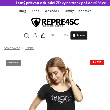
Letný prievan v sklade! Zľavy na trenky až do 60 % >>
Blog
O nás
Lookbook
Family
Kontakt
Menu
SK
EUR
Obsah košíka
Streetwear
/
Tričká
AKCIE
VYPREDANÉ