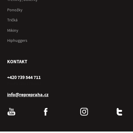
Ponožky
Tričká
Mikiny
Hiphuggers
KONTAKT
+420 739 544 711
Po–Pá (10–17 hod.)
info@reprepraha.cz