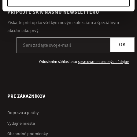
PRIPOJTE SA K NÁŠMU NEWSLETTERU
Získajte prístup ku všetkým novým kolekciám a špeciálnym
akciám ako prvý.
Prihlásiť sa k odberu newslettera
OK
Odoslaním súhlasíte so
spracovaním osobných údajov
.
PRE ZÁKAZNÍKOV
Doprava a platby
Výdajné miesta
Obchodné podmienky