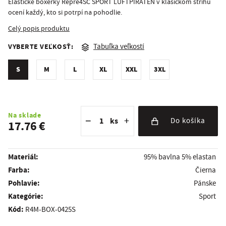
Elastické boxerky Repre4SC SPORT LUFTPIRATEN v klasickom strihu
ocení každý, kto si potrpí na pohodlie.
Celý popis produktu
VYBERTE VEĽKOSŤ:
Tabuľka veľkostí
S
M
L
XL
XXL
3XL
Znížiť množstvo
Počet kusov
Zvýšiť množstvo
Na sklade
−
+
ks
Do košíka
17.76 €
Materiál:
95% bavlna 5% elastan
Farba:
Čierna
Pohlavie:
Pánske
kategórie:
Sport
Kód:
R4M-BOX-0425S