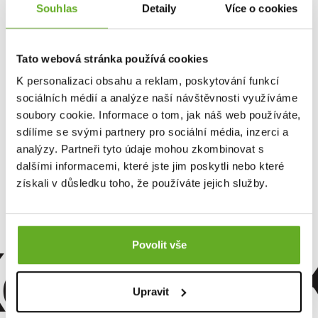
Onder Šustík
.
Souhlas
Detaily
Více o cookies
Zaujíma Ťa vývoj ceny u SPORT LUFTPIRATEN? Mrkni na
históriu
.
Tato webová stránka používá cookies
K personalizaci obsahu a reklam, poskytování funkcí
Tento produkt zatiaľ nikto nehodnotil.
sociálních médií a analýze naší návštěvnosti využíváme
soubory cookie. Informace o tom, jak náš web používáte,
Pre pridanie recenzie je nutné sa prihlásiť.
sdílíme se svými partnery pro sociální média, inzerci a
analýzy. Partneři tyto údaje mohou zkombinovat s
dalšími informacemi, které jste jim poskytli nebo které
Ohodnotiť produkt
získali v důsledku toho, že používáte jejich služby.
omfort. Kv
Povolit vše
Upravit