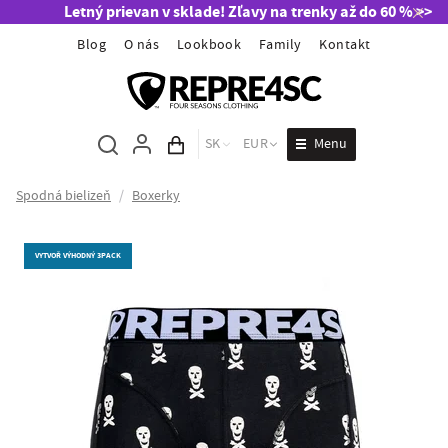
Letný prievan v sklade! Zľavy na trenky až do 60 % >>
Blog
O nás
Lookbook
Family
Kontakt
Menu
SK
EUR
Obsah košíka
Spodná bielizeň
/
Boxerky
VYTVOŘ VÝHODNÝ 3PACK