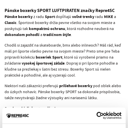
Pánske boxerky
SPORT LUFTPIRATEN
značky
Repre4SC
Pánske boxerky
Sport
voľné trenky
MIKE
z radu
dopĺňajú
radu
a
Classic
. Športové boxerky držia pevne všetko na svojom mieste a
kompaktnú ochranu
poskytujú tak
, ktorá rozhodne neuberá na
dokonalom pohodlí
tradičnom štýle
a
.
Chodíš si zajazdiť na skateboarde, bmx alebo inlineoch? Máš rád, keď
máš pri športe všetko pevne na svojom mieste? Preto sme pre Teba
boxeriek Sport
pripravili kolekciu
, ktoré sú vyrobené priamo na
vysokej športovej záťaže
zvládanie
. Dopraj si pri športe pohodlie a
kľudne sa prezliekaj v šatni bez stresu. Boxerky Sport sú nielen
praktické a pohodlné, ale aj vyzerajú cool.
priliehavé boxerky
Niektorí naši zákazníci preferujú
pod oblek alebo
do úzkych nohavíc. Pánske boxerky SPORT sa dokonale prispôsobia,
takže nevytvárajú žiadne výstupky ani nariasenú látku.
Spodnou bielizňou to začína!
Lifestyle fotky do lookbooku a doplnkové fotky boxeriek SPORT
LUFTPIRATEN pre nás nafotili naši streetfoto parťáci
Ondra Duffek
a