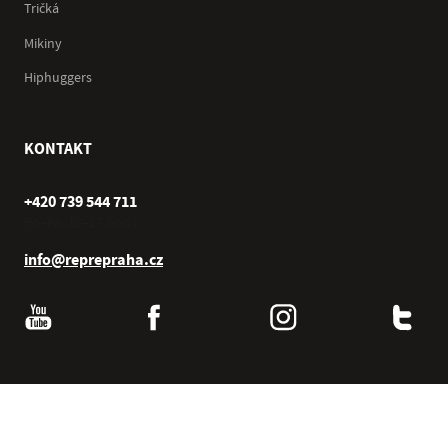
Tričká
Mikiny
Hiphuggers
KONTAKT
+420 739 544 711
Po–Pá (10–17 hod.)
info@reprepraha.cz
© 2000–2026 Repre Praha s.r.o. , všechna práva vyhrazena.
®