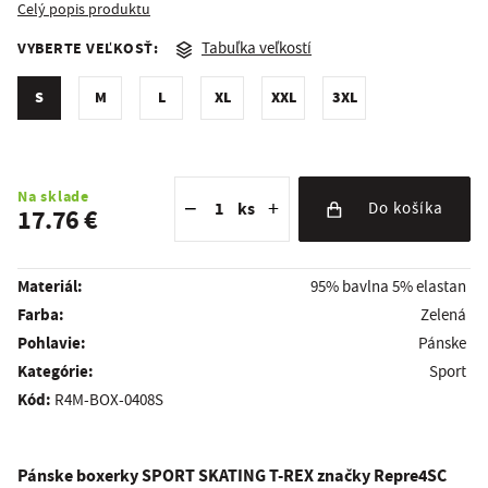
Celý popis produktu
VYBERTE VEĽKOSŤ:
Tabuľka veľkostí
S
M
L
XL
XXL
3XL
Znížiť množstvo
Počet kusov
Zvýšiť množstvo
Na sklade
−
+
ks
Do košíka
17.76 €
Materiál:
95% bavlna 5% elastan
Farba:
Zelená
Pohlavie:
Pánske
kategórie:
Sport
Kód:
R4M-BOX-0408S
Pánske boxerky
SPORT SKATING T-REX
značky
Repre4SC