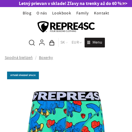
Letný prievan v sklade! Zľavy na trenky až do 60 % >>
Blog
O nás
Lookbook
Family
Kontakt
Menu
SK
EUR
Obsah košíka
Spodná bielizeň
/
Boxerky
VYTVOŘ VÝHODNÝ 3PACK