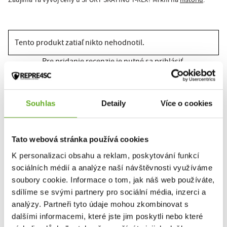
Zaujíma Ťa vývoj ceny u SPORT SKATING T-REX? Mrkni na
históriu
.
Tento produkt zatiaľ nikto nehodnotil.
Pre pridanie recenzie je nutné sa prihlásiť.
Souhlas
Detaily
Více o cookies
Ohodnotiť produkt
Tato webová stránka používá cookies
PODOBNÉ PRODUKTY
K personalizaci obsahu a reklam, poskytování funkcí
sociálních médií a analýze naší návštěvnosti využíváme
soubory cookie. Informace o tom, jak náš web používáte,
sdílíme se svými partnery pro sociální média, inzerci a
analýzy. Partneři tyto údaje mohou zkombinovat s
dalšími informacemi, které jste jim poskytli nebo které