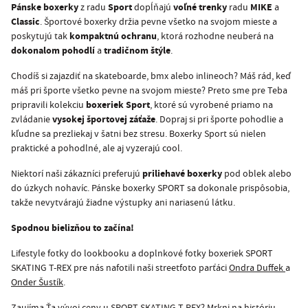
Pánske boxerky
Sport
voľné trenky
MIKE
z radu
dopĺňajú
radu
a
Classic
. Športové boxerky držia pevne všetko na svojom mieste a
kompaktnú ochranu
poskytujú tak
, ktorá rozhodne neuberá na
dokonalom pohodlí
tradičnom štýle
a
.
Chodíš si zajazdiť na skateboarde, bmx alebo inlineoch? Máš rád, keď
máš pri športe všetko pevne na svojom mieste? Preto sme pre Teba
boxeriek Sport
pripravili kolekciu
, ktoré sú vyrobené priamo na
vysokej športovej záťaže
zvládanie
. Dopraj si pri športe pohodlie a
kľudne sa prezliekaj v šatni bez stresu. Boxerky Sport sú nielen
praktické a pohodlné, ale aj vyzerajú cool.
priliehavé boxerky
Niektorí naši zákazníci preferujú
pod oblek alebo
do úzkych nohavíc. Pánske boxerky SPORT sa dokonale prispôsobia,
takže nevytvárajú žiadne výstupky ani nariasenú látku.
Spodnou bielizňou to začína!
Lifestyle fotky do lookbooku a doplnkové fotky boxeriek SPORT
SKATING T-REX pre nás nafotili naši streetfoto parťáci
Ondra Duffek
a
Onder Šustík
.