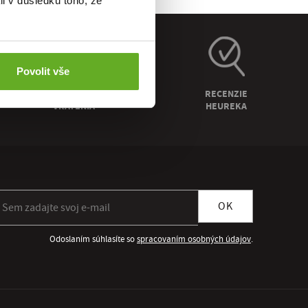
li v důsledku toho, že
Povolit vše
ZÁRUKA
RECENZIE
VRÁTENIA
HEUREKA
ihlásiť sa k odberu newslettera
OK
Odoslaním súhlasíte so
spracovaním osobných údajov
.