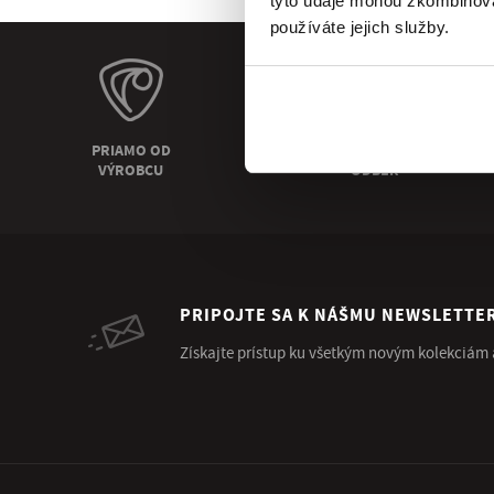
tyto údaje mohou zkombinovat
používáte jejich služby.
PRIAMO OD
OSOBNÝ
VÝROBCU
ODBER
PRIPOJTE SA K NÁŠMU NEWSLETTE
Získajte prístup ku všetkým novým kolekciám