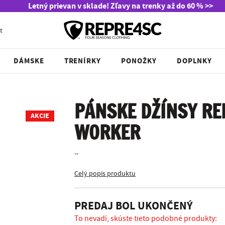
Letný prievan v sklade! Zľavy na trenky až do 60 % >>
t
DÁMSKE
TRENÍRKY
PONOŽKY
DOPLNKY
PÁNSKE DŽÍNSY RE
AKCIE
WORKER
--
Celý popis produktu
PREDAJ BOL UKONČENÝ
To nevadí, skúste tieto podobné produkty: