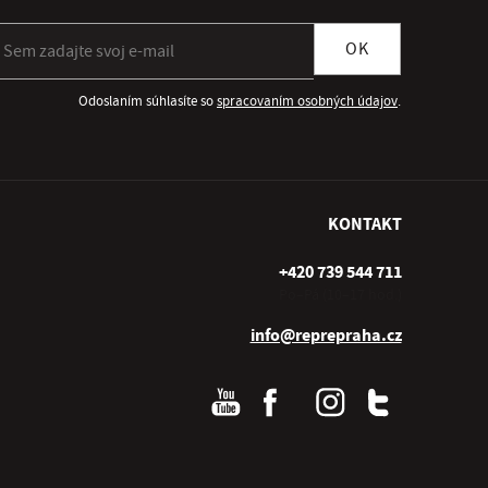
ihlásiť sa k odberu newslettera
OK
Odoslaním súhlasíte so
spracovaním osobných údajov
.
KONTAKT
+420 739 544 711
Po–Pá (10–17 hod.)
info@reprepraha.cz