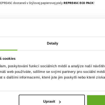
REPRE4SC ECO PACK
EPRE4SC dostaneš v štýlovej papierovej pixly
!
dvorní fotograf
Martin Kovář
.
I 18127 pro nás nafotili naši streetfoto parťáci
Ondra Duffek
a
Onder Šustík
alita. Št
Detaily
á cookies
klam, poskytování funkcí sociálních médií a analýze naší návšt
 náš web používáte, sdílíme se svými partnery pro sociální média
 s dalšími informacemi, které jste jim poskytli nebo které získa
Upravit