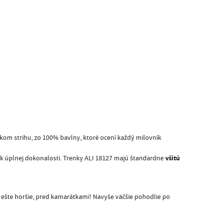
ckom strihu, zo 100% bavlny, ktoré ocení každý milovník
všitú
i k úplnej dokonalosti. Trenky ALI 18127 majú štandardne
o ešte horšie, pred kamarátkami! Navyše väčšie pohodlie po