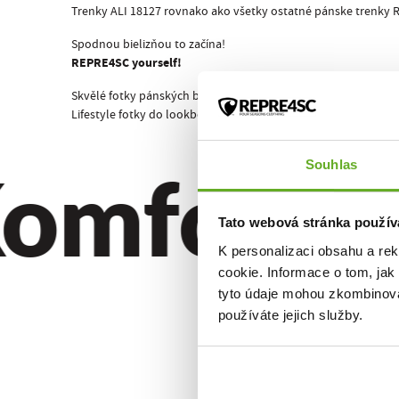
Trenky ALI 18127 rovnako ako všetky ostatné pánske trenky R
Spodnou bielizňou to začína!
REPRE4SC yourself!
Skvělé fotky pánských boxerek ALI 18127 má na svědomí náš 
Lifestyle fotky do lookbooku a doplňkové fotky trenek MIKE AL
omfort. Kv
Souhlas
Tato webová stránka použív
K personalizaci obsahu a re
cookie. Informace o tom, jak
tyto údaje mohou zkombinovat
používáte jejich služby.