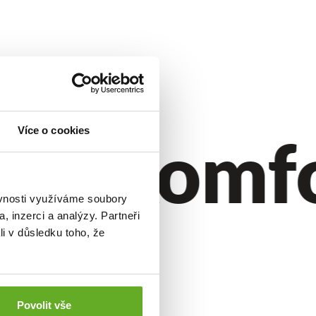
.
ýl.
Komfor
Více o cookies
ěvnosti využíváme soubory
, inzerci a analýzy. Partneři
li v důsledku toho, že
Povolit vše