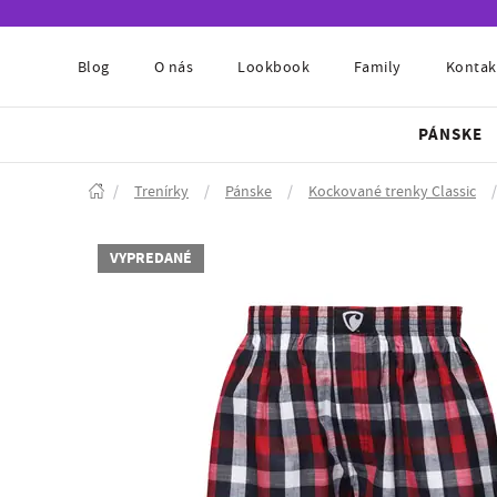
Blog
O nás
Lookbook
Family
Kontak
PÁNSKE
/
Trenírky
/
Pánske
/
Kockované trenky Classic
/
VYPREDANÉ