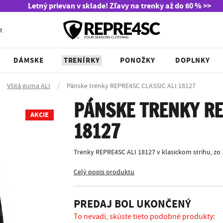
Letný prievan v sklade! Zľavy na trenky až do 60 % >>
t
DÁMSKE
TRENÍRKY
PONOŽKY
DOPLNKY
Všitá guma ALI
/
Pánske trenky REPRE4SC CLASSIC ALI 18127
PÁNSKE TRENKY RE
AKCIE
18127
Trenky REPRE4SC ALI 18127 v klasickom strihu, zo
Celý popis produktu
PREDAJ BOL UKONČENÝ
To nevadí, skúste tieto podobné produkty: