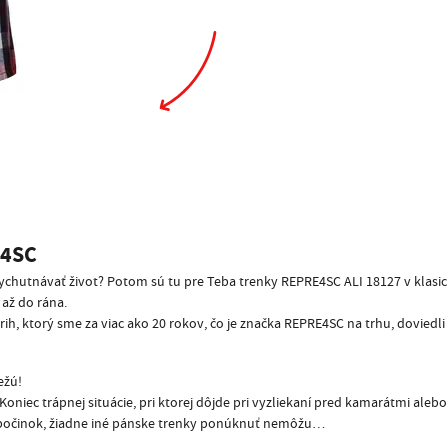
4SC
 vychutnávať život? Potom sú tu pre Teba trenky REPRE4SC ALI 18127 v klasi
až do rána.
rih, ktorý sme za viac ako 20 rokov, čo je značka REPRE4SC na trhu, doviedl
ežú!
niec trápnej situácie, pri ktorej dôjde pri vyzliekaní pred kamarátmi aleb
 odpočinok, žiadne iné pánske trenky ponúknuť nemôžu…