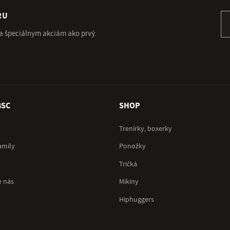
RU
Pr
 a špeciálnym akciám ako prvý.
4SC
SHOP
Trenírky, boxerky
amily
Ponožky
Tričká
e nás
Mikiny
Hiphuggers