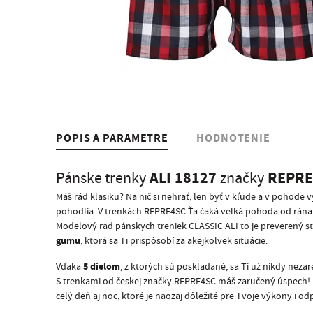
POPIS A PARAMETRE
HODNOTENIE
ALI 18127
REPRE
Pánske trenky
značky
Máš rád klasiku? Na nič si nehrať, len byť v kľude a v pohode
pohodlia. V trenkách REPRE4SC Ťa čaká veľká pohoda od rána 
Modelový rad pánskych treniek CLASSIC ALI to je preverený st
gumu
, ktorá sa Ti prispôsobí za akejkoľvek situácie.
5 dielom
Vďaka
, z ktorých sú poskladané, sa Ti už nikdy nezar
S trenkami od českej značky REPRE4SC máš zaručený úspech! Ko
celý deň aj noc, ktoré je naozaj dôležité pre Tvoje výkony i