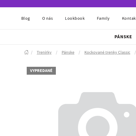
Blog
O nás
Lookbook
Family
Kontak
PÁNSKE
/
Trenírky
/
Pánske
/
Kockované trenky Classic
/
VYPREDANÉ