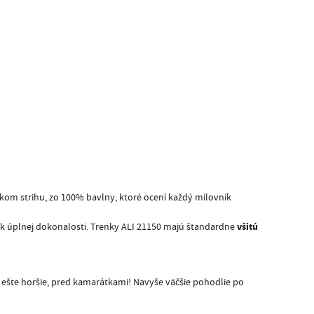
ckom strihu, zo 100% bavlny, ktoré ocení každý milovník
všitú
i k úplnej dokonalosti. Trenky ALI 21150 majú štandardne
o ešte horšie, pred kamarátkami! Navyše väčšie pohodlie po