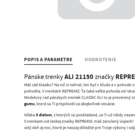
POPIS A PARAMETRE
HODNOTENIE
ALI 21150
REPRE
Pánske trenky
značky
Máš rád klasiku? Na nič si nehrať, len byť v kľude a v pohode
pohodlia. V trenkách REPRE4SC Ťa čaká veľká pohoda od rána 
Modelový rad pánskych treniek CLASSIC ALI to je preverený st
gumu
, ktorá sa Ti prispôsobí za akejkoľvek situácie.
5 dielom
Vďaka
, z ktorých sú poskladané, sa Ti už nikdy nezar
S trenkami od českej značky REPRE4SC máš zaručený úspech! Ko
celý deň aj noc, ktoré je naozaj dôležité pre Tvoje výkony i