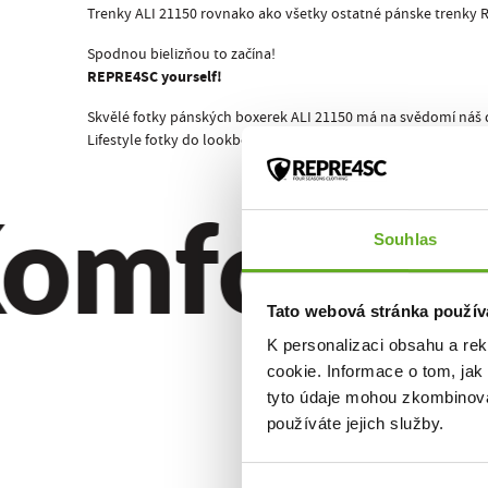
Trenky ALI 21150 rovnako ako všetky ostatné pánske trenky R
Spodnou bielizňou to začína!
REPRE4SC yourself!
Skvělé fotky pánských boxerek ALI 21150 má na svědomí náš 
Lifestyle fotky do lookbooku a doplňkové fotky trenek MIKE AL
omfort. Kv
Souhlas
Tato webová stránka použív
K personalizaci obsahu a re
cookie. Informace o tom, jak
tyto údaje mohou zkombinovat
používáte jejich služby.