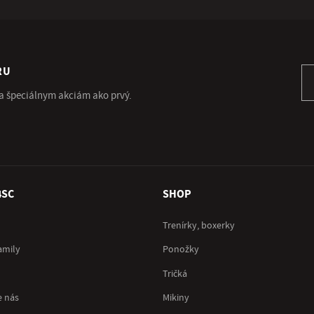
RU
Pr
 a špeciálnym akciám ako prvý.
4SC
SHOP
Trenírky, boxerky
amily
Ponožky
Tričká
e nás
Mikiny