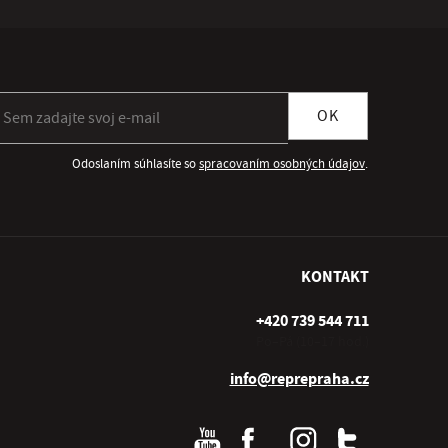
ihlásiť sa k odberu newslettera
OK
Odoslaním súhlasíte so
spracovaním osobných údajov
.
KONTAKT
+420 739 544 711
Po–Pá (10–17 hod.)
info@reprepraha.cz