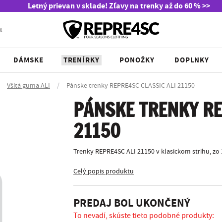
Letný prievan v sklade! Zľavy na trenky až do 60 % >>
t
DÁMSKE
TRENÍRKY
PONOŽKY
DOPLNKY
Všitá guma ALI
/
Pánske trenky REPRE4SC CLASSIC ALI 21150
PÁNSKE TRENKY RE
21150
Trenky REPRE4SC ALI 21150 v klasickom strihu, zo
Celý popis produktu
PREDAJ BOL UKONČENÝ
To nevadí, skúste tieto podobné produkty: