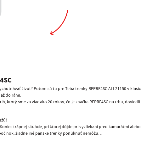
4SC
 vychutnávať život? Potom sú tu pre Teba trenky REPRE4SC ALI 21150 v klasi
až do rána.
rih, ktorý sme za viac ako 20 rokov, čo je značka REPRE4SC na trhu, doviedl
ežú!
niec trápnej situácie, pri ktorej dôjde pri vyzliekaní pred kamarátmi aleb
 odpočinok, žiadne iné pánske trenky ponúknuť nemôžu…