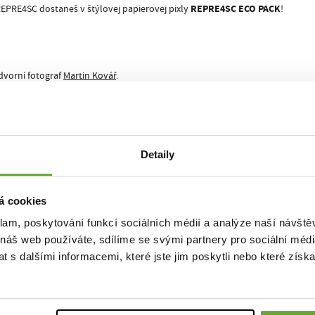
REPRE4SC ECO PACK
EPRE4SC dostaneš v štýlovej papierovej pixly
!
dvorní fotograf
Martin Kovář
.
I 21150 pro nás nafotili naši streetfoto parťáci
Ondra Duffek
a
Onder Šustík
alita. Št
Detaily
á cookies
klam, poskytování funkcí sociálních médií a analýze naší návšt
 náš web používáte, sdílíme se svými partnery pro sociální média
 s dalšími informacemi, které jste jim poskytli nebo které získa