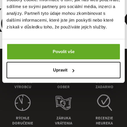
omfort. Kv
sdílíme se svými partnery pro sociální média, inzerci a
analýzy. Partneři tyto údaje mohou zkombinovat s
dalšími informacemi, které jste jim poskytli nebo které
získali v důsledku toho, že používáte jejich služby.
Povolit vše
Upravit
PRIAMO OD
OSOBNÝ
DOPRAVA
VÝROBCU
ODBER
ZADARMO
RÝCHLE
ZÁRUKA
RECENZIE
DORUČENIE
VRÁTENIA
HEUREKA