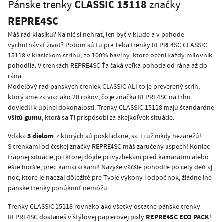
CLASSIC 15118
Pánske trenky
značky
REPRE4SC
Máš rád klasiku? Na nič si nehrať, len byť v kľude a v pohode
vychutnávať život? Potom sú tu pre Teba trenky REPRE4SC CLASSIC
15118 v klasickom strihu, zo 100% bavlny, ktoré ocení každý milovník
pohodlia. V trenkách REPRE4SC Ťa čaká veľká pohoda od rána až do
rána.
Modelový rad pánskych treniek CLASSIC ALI to je preverený strih,
ktorý sme za viac ako 20 rokov, čo je značka REPRE4SC na trhu,
doviedli k úplnej dokonalosti. Trenky CLASSIC 15118 majú štandardne
všitú gumu
, ktorá sa Ti prispôsobí za akejkoľvek situácie.
5 dielom
Vďaka
, z ktorých sú poskladané, sa Ti už nikdy nezarežú!
S trenkami od českej značky REPRE4SC máš zaručený úspech! Koniec
trápnej situácie, pri ktorej dôjde pri vyzliekaní pred kamarátmi alebo
ešte horšie, pred kamarátkami! Navyše väčšie pohodlie po celý deň aj
noc, ktoré je naozaj dôležité pre Tvoje výkony i odpočinok, žiadne iné
pánske trenky ponúknuť nemôžu…
Trenky CLASSIC 15118 rovnako ako všetky ostatné pánske trenky
REPRE4SC ECO PACK
REPRE4SC dostaneš v štýlovej papierovej pixly
!