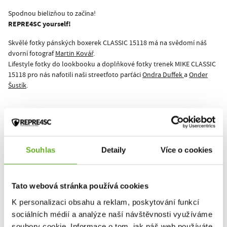
Spodnou bielizňou to začína!
REPRE4SC yourself!
Skvělé fotky pánských boxerek CLASSIC 15118 má na svědomí náš
dvorní fotograf
Martin Kovář
.
Lifestyle fotky do lookbooku a doplňkové fotky trenek MIKE CLASSIC
15118 pro nás nafotili naši streetfoto parťáci
Ondra Duffek
a
Onder
Šustík
.
Tento produkt zatiaľ nikto nehodnotil.
Pre pridanie recenzie je nutné sa prihlásiť.
Souhlas
Detaily
Více o cookies
Tato webová stránka používá cookies
Ohodnotiť produkt
K personalizaci obsahu a reklam, poskytování funkcí
sociálních médií a analýze naší návštěvnosti využíváme
soubory cookie. Informace o tom, jak náš web používáte,