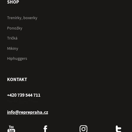
SHOP
Trenírky, boxerky
Ponožky
Tričká
Mikiny
Hiphuggers
KONTAKT
+420 739 544 711
Po–Pá (10–17 hod.)
info@reprepraha.cz