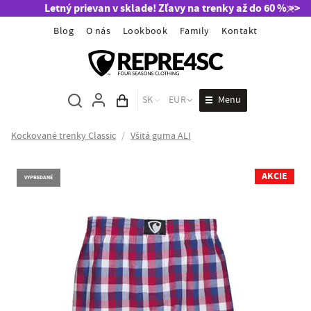
Letný prievan v sklade! Zľavy na trenky až do 60 % >>
Blog
O nás
Lookbook
Family
Kontakt
Menu
SK
EUR
Obsah košíka
Kockované trenky Classic
/
Všitá guma ALI
AKCIE
VYPREDANÉ