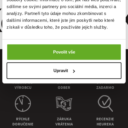
omfort. Kv
sdílíme se svými partnery pro sociální média, inzerci a
analýzy. Partneři tyto údaje mohou zkombinovat s
dalšími informacemi, které jste jim poskytli nebo které
získali v důsledku toho, že používáte jejich služby.
Povolit vše
Upravit
PRIAMO OD
OSOBNÝ
DOPRAVA
VÝROBCU
ODBER
ZADARMO
RÝCHLE
ZÁRUKA
RECENZIE
DORUČENIE
VRÁTENIA
HEUREKA