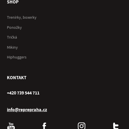
SHOP
Trenírky, boxerky
Ponožky
Tričká
Mikiny
Hiphuggers
KONTAKT
+420 739 544 711
Po–Pá (10–17 hod.)
info@reprepraha.cz