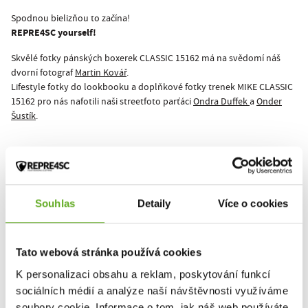
Spodnou bielizňou to začína!
REPRE4SC yourself!
Skvělé fotky pánských boxerek CLASSIC 15162 má na svědomí náš
dvorní fotograf
Martin Kovář
.
Lifestyle fotky do lookbooku a doplňkové fotky trenek MIKE CLASSIC
15162 pro nás nafotili naši streetfoto parťáci
Ondra Duffek
a
Onder
Šustík
.
Tento produkt zatiaľ nikto nehodnotil.
Pre pridanie recenzie je nutné sa prihlásiť.
Souhlas
Detaily
Více o cookies
Tato webová stránka používá cookies
Ohodnotiť produkt
K personalizaci obsahu a reklam, poskytování funkcí
sociálních médií a analýze naší návštěvnosti využíváme
soubory cookie. Informace o tom, jak náš web používáte,