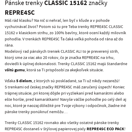
CLASSIC 15162
Pánske trenky
značky
REPRE4SC
Máš rád klasiku? Na nič si nehrať, len byť v kľude a v pohode
vychutnávať život? Potom sú tu pre Teba trenky REPRE4SC CLASSIC
15162 v klasickom strihu, zo 100% bavlny, ktoré ocení každý milovník
pohodlia. V trenkách REPRE4SC Ťa čaká veľká pohoda od rána až do
rána.
Modelový rad pánskych treniek CLASSIC ALI to je preverený strih,
ktorý sme za viac ako 20 rokov, čo je značka REPRE4SC na trhu,
doviedli k úplnej dokonalosti. Trenky CLASSIC 15162 majú štandardne
všitú gumu
, ktorá sa Ti prispôsobí za akejkoľvek situácie.
5 dielom
Vďaka
, z ktorých sú poskladané, sa Ti už nikdy nezarežú!
S trenkami od českej značky REPRE4SC máš zaručený úspech! Koniec
trápnej situácie, pri ktorej dôjde pri vyzliekaní pred kamarátmi alebo
ešte horšie, pred kamarátkami! Navyše väčšie pohodlie po celý deň aj
noc, ktoré je naozaj dôležité pre Tvoje výkony i odpočinok, žiadne iné
pánske trenky ponúknuť nemôžu…
Trenky CLASSIC 15162 rovnako ako všetky ostatné pánske trenky
REPRE4SC ECO PACK
REPRE4SC dostaneš v štýlovej papierovej pixly
!