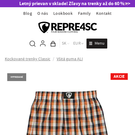
Letný prievan v sklade! Zľavy na trenky až do 60 % >>
Blog
O nás
Lookbook
Family
Kontakt
Menu
SK
EUR
Obsah košíka
Kockované trenky Classic
/
Všitá guma ALI
AKCIE
VYPREDANÉ