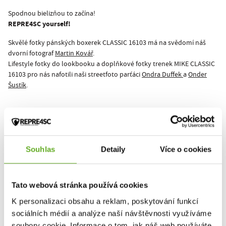
Spodnou bielizňou to začína!
REPRE4SC yourself!
Skvělé fotky pánských boxerek CLASSIC 16103 má na svědomí náš
dvorní fotograf
Martin Kovář
.
Lifestyle fotky do lookbooku a doplňkové fotky trenek MIKE CLASSIC
16103 pro nás nafotili naši streetfoto parťáci
Ondra Duffek
a
Onder
Šustík
.
Tento produkt zatiaľ nikto nehodnotil.
Pre pridanie recenzie je nutné sa prihlásiť.
Souhlas
Detaily
Více o cookies
Tato webová stránka používá cookies
Ohodnotiť produkt
K personalizaci obsahu a reklam, poskytování funkcí
sociálních médií a analýze naší návštěvnosti využíváme
soubory cookie. Informace o tom, jak náš web používáte,