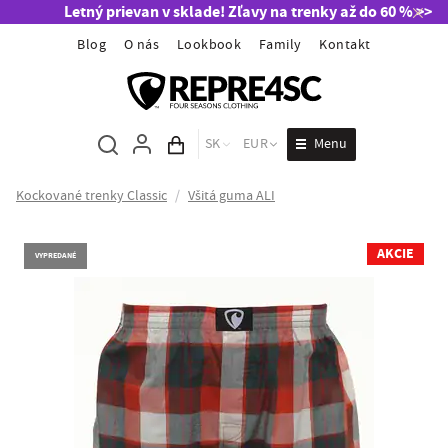
Letný prievan v sklade! Zľavy na trenky až do 60 % >>
Blog
O nás
Lookbook
Family
Kontakt
Menu
SK
EUR
Obsah košíka
Kockované trenky Classic
/
Všitá guma ALI
AKCIE
VYPREDANÉ