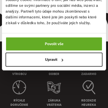
mfort. Kva
sdílíme se svými partnery pro sociální média, inzerci a
analýzy. Partneři tyto údaje mohou zkombinovat s
dalšími informacemi, které jste jim poskytli nebo které
získali v důsledku toho, že používáte jejich služby.
Povolit vše
Upravit
PRIAMO OD
OSOBNÝ
DOPRAVA
VÝROBCU
ODBER
ZADARMO
RÝCHLE
ZÁRUKA
RECENZIE
DORUČENIE
VRÁTENIA
HEUREKA