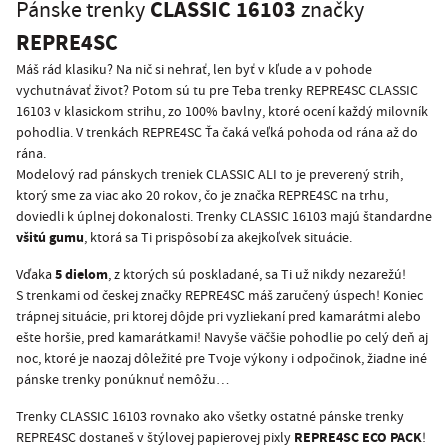
CLASSIC 16103
Pánske trenky
značky
REPRE4SC
Máš rád klasiku? Na nič si nehrať, len byť v kľude a v pohode
vychutnávať život? Potom sú tu pre Teba trenky REPRE4SC CLASSIC
16103 v klasickom strihu, zo 100% bavlny, ktoré ocení každý milovník
pohodlia. V trenkách REPRE4SC Ťa čaká veľká pohoda od rána až do
rána.
Modelový rad pánskych treniek CLASSIC ALI to je preverený strih,
ktorý sme za viac ako 20 rokov, čo je značka REPRE4SC na trhu,
doviedli k úplnej dokonalosti. Trenky CLASSIC 16103 majú štandardne
všitú gumu
, ktorá sa Ti prispôsobí za akejkoľvek situácie.
5 dielom
Vďaka
, z ktorých sú poskladané, sa Ti už nikdy nezarežú!
S trenkami od českej značky REPRE4SC máš zaručený úspech! Koniec
trápnej situácie, pri ktorej dôjde pri vyzliekaní pred kamarátmi alebo
ešte horšie, pred kamarátkami! Navyše väčšie pohodlie po celý deň aj
noc, ktoré je naozaj dôležité pre Tvoje výkony i odpočinok, žiadne iné
pánske trenky ponúknuť nemôžu…
Trenky CLASSIC 16103 rovnako ako všetky ostatné pánske trenky
REPRE4SC ECO PACK
REPRE4SC dostaneš v štýlovej papierovej pixly
!