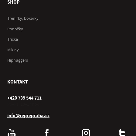
SHOP
Trenírky, boxerky
Ponožky
Tričká
Mikiny
Hiphuggers
KONTAKT
+420 739 544 711
Po–Pá (10–17 hod.)
info@reprepraha.cz