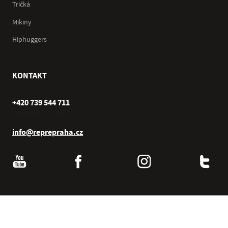
Tričká
Mikiny
Hiphuggers
KONTAKT
+420 739 544 711
Po–Pá (10–17 hod.)
info@reprepraha.cz
© 2000–2026 Repre Praha s.r.o. , všechna práva vyhrazena.
®