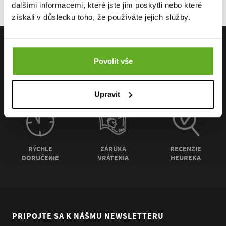
dalšími informacemi, které jste jim poskytli nebo které
získali v důsledku toho, že používáte jejich služby.
Povolit vše
PRIAMO OD
OSOBNÝ
DOPRAVA
VÝROBCU
ODBER
ZADARMO
Upravit
RÝCHLE
ZÁRUKA
RECENZIE
DORUČENIE
VRÁTENIA
HEUREKA
PRIPOJTE SA K NÁŠMU NEWSLETTERU