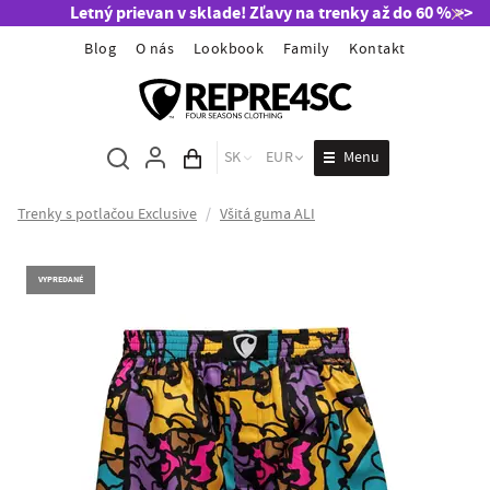
Letný prievan v sklade! Zľavy na trenky až do 60 % >>
Blog
O nás
Lookbook
Family
Kontakt
Menu
SK
EUR
Obsah košíka
Trenky s potlačou Exclusive
/
Všitá guma ALI
VYPREDANÉ