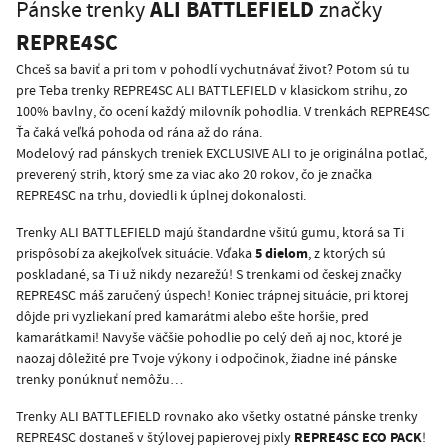
ALI BATTLEFIELD
Pánske trenky
značky
REPRE4SC
Chceš sa baviť a pri tom v pohodlí vychutnávať život? Potom sú tu
pre Teba trenky REPRE4SC ALI BATTLEFIELD v klasickom strihu, zo
100% bavlny, čo ocení každý milovník pohodlia. V trenkách REPRE4SC
Ťa čaká veľká pohoda od rána až do rána.
Modelový rad pánskych treniek EXCLUSIVE ALI to je originálna potlač,
preverený strih, ktorý sme za viac ako 20 rokov, čo je značka
REPRE4SC na trhu, doviedli k úplnej dokonalosti.
Trenky ALI BATTLEFIELD majú štandardne všitú gumu, ktorá sa Ti
5 dielom
prispôsobí za akejkoľvek situácie. Vďaka
, z ktorých sú
poskladané, sa Ti už nikdy nezarežú! S trenkami od českej značky
REPRE4SC máš zaručený úspech! Koniec trápnej situácie, pri ktorej
dôjde pri vyzliekaní pred kamarátmi alebo ešte horšie, pred
kamarátkami! Navyše väčšie pohodlie po celý deň aj noc, ktoré je
naozaj dôležité pre Tvoje výkony i odpočinok, žiadne iné pánske
trenky ponúknuť nemôžu…
Trenky ALI BATTLEFIELD rovnako ako všetky ostatné pánske trenky
REPRE4SC ECO PACK
REPRE4SC dostaneš v štýlovej papierovej pixly
!