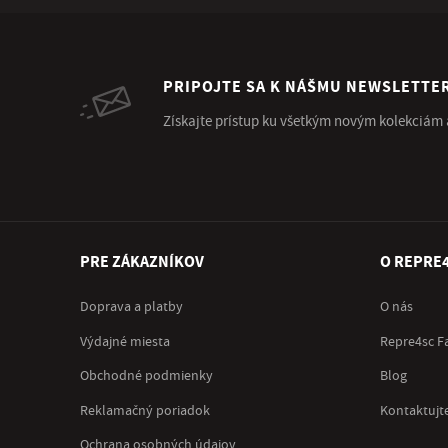
PRIPOJTE SA K NÁŠMU NEWSLETTE
Získajte prístup ku všetkým novým kolekciám
PRE ZÁKAZNÍKOV
O REPRE
Doprava a platby
O nás
Výdajné miesta
Repre4sc F
Obchodné podmienky
Blog
Reklamačný poriadok
Kontaktujt
Ochrana osobných údajov