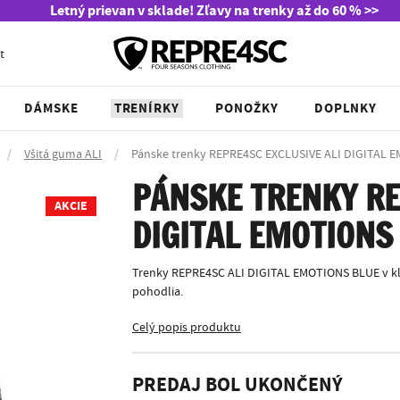
Letný prievan v sklade! Zľavy na trenky až do 60 % >>
t
DÁMSKE
TRENÍRKY
PONOŽKY
DOPLNKY
/
Všitá guma ALI
/
Pánske trenky REPRE4SC EXCLUSIVE ALI DIGITAL 
PÁNSKE TRENKY RE
AKCIE
DIGITAL EMOTIONS
Trenky REPRE4SC ALI DIGITAL EMOTIONS BLUE v kla
pohodlia.
Celý popis produktu
PREDAJ BOL UKONČENÝ