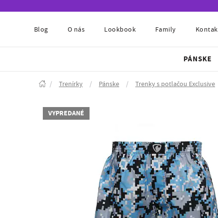
Blog
O nás
Lookbook
Family
Kontak
PÁNSKE
/
Trenírky
/
Pánske
/
Trenky s potlačou Exclusive
VYPREDANÉ