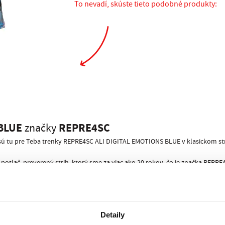
To nevadí, skúste tieto podobné produkty:
 BLUE
REPRE4SC
značky
 sú tu pre Teba trenky REPRE4SC ALI DIGITAL EMOTIONS BLUE v klasickom str
potlač, preverený strih, ktorý sme za viac ako 20 rokov, čo je značka REPRE4
5 dielom
, ktorá sa Ti prispôsobí za akejkoľvek situácie. Vďaka
, z ktorýc
 pri ktorej dôjde pri vyzliekaní pred kamarátmi alebo ešte horšie, pred kam
ánske trenky ponúknuť nemôžu…
Detaily
REPRE4SC
é pánske trenky REPRE4SC dostaneš v štýlovej papierovej pixly