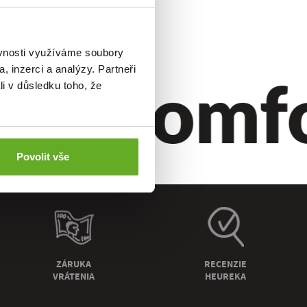
ěvnosti využíváme soubory
ýl.
Komfor
, inzerci a analýzy. Partneři
li v důsledku toho, že
Povolit vše
ZÁRUKA
RECENZIE
VRÁTENIA
HEUREKA