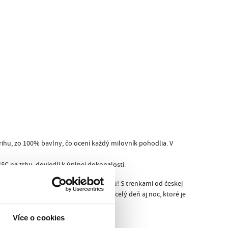
ihu, zo 100% bavlny, čo ocení každý milovník pohodlia. V
SC na trhu, doviedli k úplnej dokonalosti.
h sú poskladané, sa Ti už nikdy nezarežú! S trenkami od českej
arátkami! Navyše väčšie pohodlie po celý deň aj noc, ktoré je
Více o cookies
 ECO PACK
!