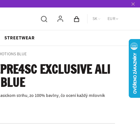
SK
EUR
Obsah košíka
STREETWEAR
EMOTIONS BLUE
PRE4SC EXCLUSIVE ALI
 BLUE
sickom strihu, zo 100% bavlny, čo ocení každý milovník