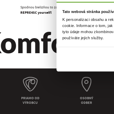
Spodnou bielizňou to začína!
Tato webová stránka použív
REPRE4SC yourself!
K personalizaci obsahu a re
omfort. Kv
cookie. Informace o tom, jak
tyto údaje mohou zkombinovat
používáte jejich služby.
PRIAMO OD
OSOBNÝ
VÝROBCU
ODBER