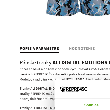
POPIS A PARAMETRE
HODNOTENIE
ALI DIGITAL EMOTIONS
Pánske trenky
Chceš sa baviť a pri tom v pohodlí vychutnávať život? Potom
trenkách REPRE4SC Ťa čaká veľká pohoda od rána až do rána.
Modelový rad pánskych treniek EXCLUSIVE ALI to je originálna 
Trenky ALI DIGITAL EMOTIONS BLUE majú štandardne všitú gumu
značky REPRE4SC máš zaručený úspech! Koniec trápnej situácie,
naozaj dôležité pre Tvoje výkony i odpočinok, žiadne iné p
Souhlas
Trenky ALI DIGITAL EMOTIONS BLUE rovnako ako všetky ostatn