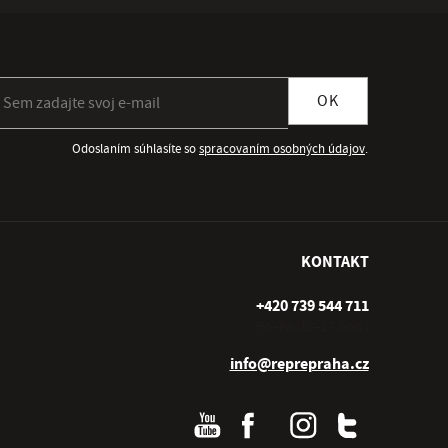
ihlásiť sa k odberu newslettera
OK
Odoslaním súhlasíte so
spracovaním osobných údajov
.
KONTAKT
+420 739 544 711
Po–Pá (10–17 hod.)
info@reprepraha.cz