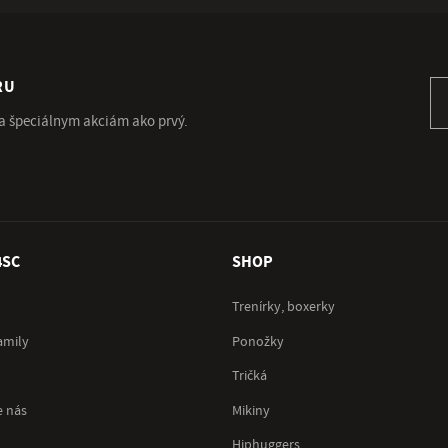
RU
Pr
 a špeciálnym akciám ako prvý.
4SC
SHOP
Trenírky, boxerky
amily
Ponožky
Tričká
e nás
Mikiny
Hiphuggers