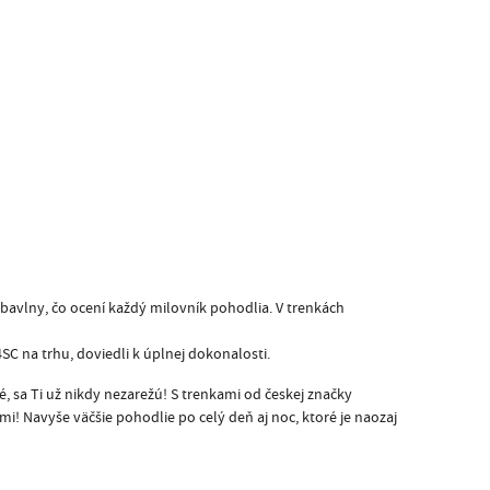
bavlny, čo ocení každý milovník pohodlia. V trenkách
SC na trhu, doviedli k úplnej dokonalosti.
é, sa Ti už nikdy nezarežú! S trenkami od českej značky
i! Navyše väčšie pohodlie po celý deň aj noc, ktoré je naozaj