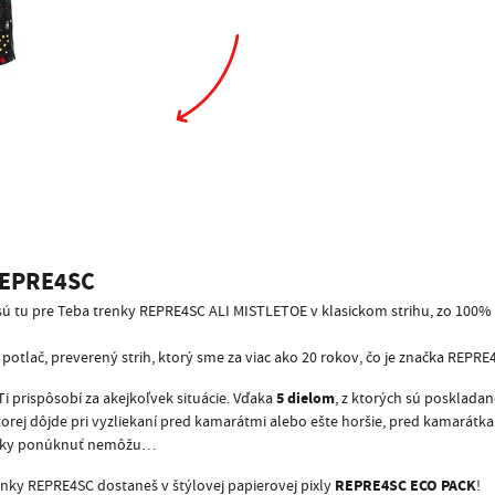
EPRE4SC
sú tu pre Teba trenky REPRE4SC ALI MISTLETOE v klasickom strihu, zo 100% 
potlač, preverený strih, ktorý sme za viac ako 20 rokov, čo je značka REPRE4
5 dielom
 prispôsobí za akejkoľvek situácie. Vďaka
, z ktorých sú poskladan
orej dôjde pri vyzliekaní pred kamarátmi alebo ešte horšie, pred kamarátkam
trenky ponúknuť nemôžu…
REPRE4SC ECO PACK
nky REPRE4SC dostaneš v štýlovej papierovej pixly
!