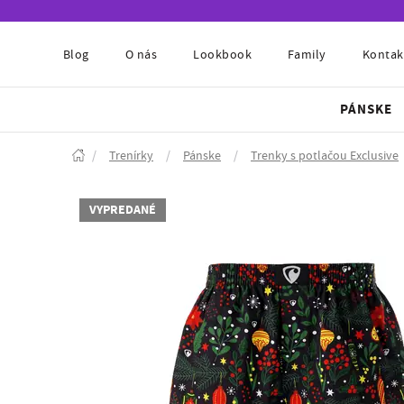
Blog
O nás
Lookbook
Family
Kontak
PÁNSKE
/
Trenírky
/
Pánske
/
Trenky s potlačou Exclusive
VYPREDANÉ