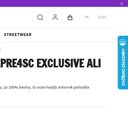
SK
EUR
Obsah košíka
STREETWEAR
E
PRE4SC EXCLUSIVE ALI
, zo 100% bavlny, čo ocení každý milovník pohodlia.