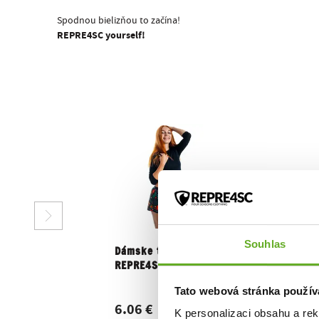
Spodnou bielizňou to začína!
REPRE4SC yourself!
Souhlas
Dámske trenky
REPRE4SC MISTLETOE
Tato webová stránka použív
6.06 €
K personalizaci obsahu a re