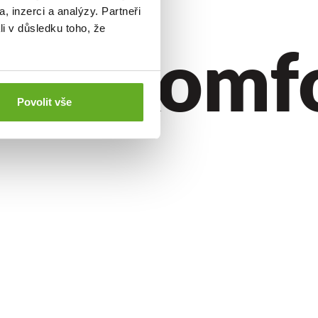
, inzerci a analýzy. Partneři
li v důsledku toho, že
ýl.
Komfor
Povolit vše