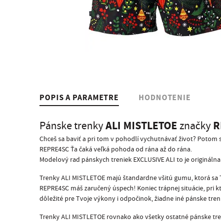
POPIS A PARAMETRE
HODNOTENIE
ALI MISTLETOE
R
Pánske trenky
značky
Chceš sa baviť a pri tom v pohodlí vychutnávať život? Potom 
REPRE4SC Ťa čaká veľká pohoda od rána až do rána.
Modelový rad pánskych treniek EXCLUSIVE ALI to je originálna 
Trenky ALI MISTLETOE majú štandardne všitú gumu, ktorá sa Ti
REPRE4SC máš zaručený úspech! Koniec trápnej situácie, pri kt
dôležité pre Tvoje výkony i odpočinok, žiadne iné pánske 
Trenky ALI MISTLETOE rovnako ako všetky ostatné pánske tre