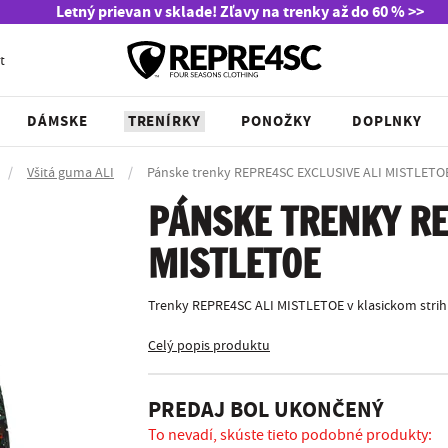
Letný prievan v sklade! Zľavy na trenky až do 60 % >>
t
DÁMSKE
TRENÍRKY
PONOŽKY
DOPLNKY
/
Všitá guma ALI
/
Pánske trenky REPRE4SC EXCLUSIVE ALI MISTLETO
PÁNSKE TRENKY RE
MISTLETOE
Trenky REPRE4SC ALI MISTLETOE v klasickom strihu
Celý popis produktu
PREDAJ BOL UKONČENÝ
To nevadí, skúste tieto podobné produkty: