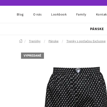
Blog
O nás
Lookbook
Family
Kontak
PÁNSKE
/
Trenírky
/
Pánske
/
Trenky s potlačou Exclusive
VYPREDANÉ