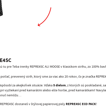
E4SC
 sú tu pre Teba trenky REPRE4SC ALI MOOSE v klasickom strihu, zo 100% bav
potlač, preverený strih, ktorý sme za viac ako 20 rokov, čo je značka REPRE4
5 dielom
spôsobí za akejkoľvek situácie. Vďaka
, z ktorých sú poskladané, s
 pri vyzliekaní pred kamarátmi alebo ešte horšie, pred kamarátkami! Navyše 
núknuť nemôžu…
REPRE4SC ECO PACK
REPRE4SC dostaneš v štýlovej papierovej pixly
!