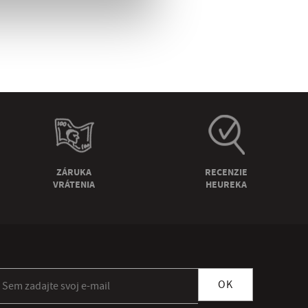
ZÁRUKA
RECENZIE
VRÁTENIA
HEUREKA
ihlásiť sa k odberu newslettera
OK