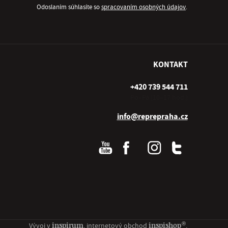
Odoslaním súhlasíte so
spracovaním osobných údajov
.
KONTAKT
+420 739 544 711
Po–Pá (10–17 hod.)
info@reprepraha.cz
®
inspirum
inspishop
Vývoj v
, internetový obchod
.