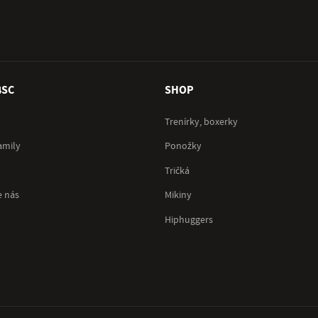
4SC
SHOP
Trenírky, boxerky
amily
Ponožky
Tričká
e nás
Mikiny
Hiphuggers