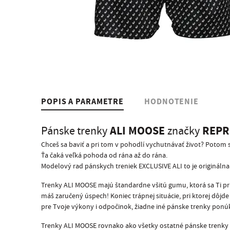
POPIS A PARAMETRE
HODNOTENIE
ALI MOOSE
REPR
Pánske trenky
značky
Chceš sa baviť a pri tom v pohodlí vychutnávať život? Potom
Ťa čaká veľká pohoda od rána až do rána.
Modelový rad pánskych treniek EXCLUSIVE ALI to je originálna 
Trenky ALI MOOSE majú štandardne všitú gumu, ktorá sa Ti pri
máš zaručený úspech! Koniec trápnej situácie, pri ktorej dôjde
pre Tvoje výkony i odpočinok, žiadne iné pánske trenky po
Trenky ALI MOOSE rovnako ako všetky ostatné pánske trenky 