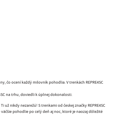
lny, čo ocení každý milovník pohodlia. V trenkách REPRE4SC
SC na trhu, doviedli k úplnej dokonalosti.
a Ti už nikdy nezarežú! S trenkami od českej značky REPRE4SC
väčšie pohodlie po celý deň aj noc, ktoré je naozaj dôležité