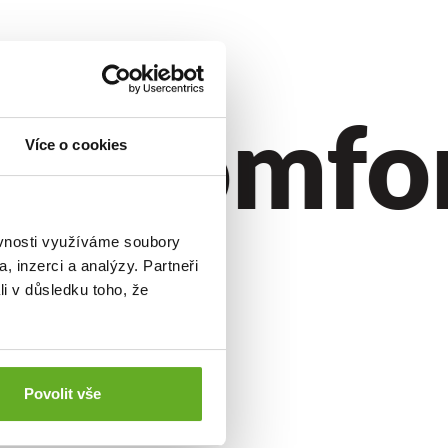
l.
Komfort
Více o cookies
ěvnosti využíváme soubory
, inzerci a analýzy. Partneři
li v důsledku toho, že
Povolit vše