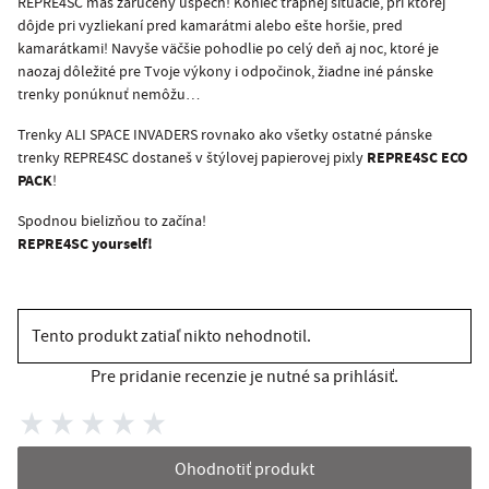
REPRE4SC máš zaručený úspech! Koniec trápnej situácie, pri ktorej
dôjde pri vyzliekaní pred kamarátmi alebo ešte horšie, pred
kamarátkami! Navyše väčšie pohodlie po celý deň aj noc, ktoré je
naozaj dôležité pre Tvoje výkony i odpočinok, žiadne iné pánske
trenky ponúknuť nemôžu…
Trenky ALI SPACE INVADERS rovnako ako všetky ostatné pánske
REPRE4SC ECO
trenky REPRE4SC dostaneš v štýlovej papierovej pixly
PACK
!
Spodnou bielizňou to začína!
REPRE4SC yourself!
Tento produkt zatiaľ nikto nehodnotil.
Pre pridanie recenzie je nutné sa prihlásiť.
Ohodnotiť produkt