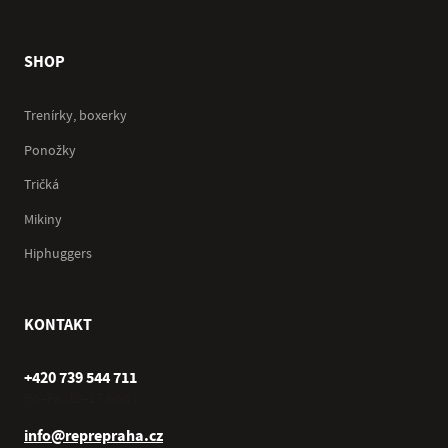
SHOP
Trenírky, boxerky
Ponožky
Tričká
Mikiny
Hiphuggers
KONTAKT
+420 739 544 711
Po–Pá (10–17 hod.)
info@reprepraha.cz