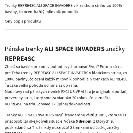
Trenky REPRE4SC ALI SPACE INVADERS v klasickom strihu, zo 100%
bavlny, čo ocení každý milovník pohodlia.
Celý popis produktu
ALI SPACE INVADERS
Pánske trenky
značky
REPRE4SC
Chceš sa baviť a pri tom v pohodlí vychutnávať život? Potom sú tu
pre Teba trenky REPRE4SC ALI SPACE INVADERS v klasickom strihu, zo
100% bavlny, čo ocení každý milovník pohodlia. V trenkách REPRE4SC
Ťa čaká veľká pohoda od rána až do rána.
Modelový rad pánskych treniek EXCLUSIVE ALI to je originálna potlač,
preverený strih, ktorý sme za viac ako 20 rokov, čo je značka
REPRE4SC na trhu, doviedli k úplnej dokonalosti.
Trenky ALI SPACE INVADERS majú štandardne všitú gumu, ktorá sa Ti
5 dielom
prispôsobí za akejkoľvek situácie. Vďaka
, z ktorých sú
poskladané, sa Ti už nikdy nezarežú! S trenkami od českej značky