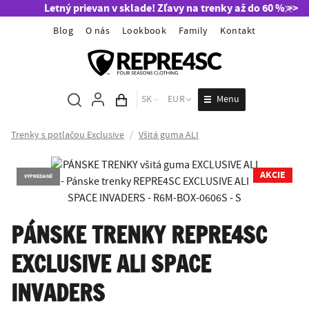
Letný prievan v sklade! Zľavy na trenky až do 60 % >>
Blog
O nás
Lookbook
Family
Kontakt
Menu
SK
EUR
Obsah košíka
Trenky s potlačou Exclusive
/
Všitá guma ALI
AKCIE
VYPREDANÉ
PÁNSKE TRENKY REPRE4SC
EXCLUSIVE ALI SPACE
INVADERS