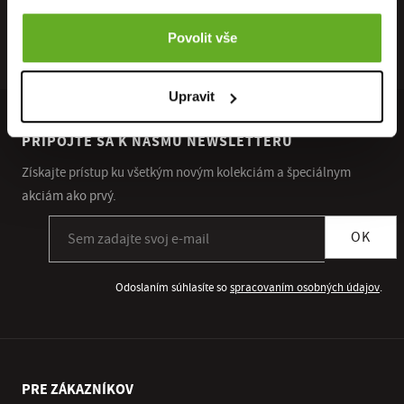
RÝCHLE
ZÁRUKA
RECENZIE
DORUČENIE
VRÁTENIA
HEUREKA
Povolit vše
Upravit
PRIPOJTE SA K NÁŠMU NEWSLETTERU
Získajte prístup ku všetkým novým kolekciám a špeciálnym
akciám ako prvý.
Prihlásiť sa k odberu newslettera
OK
Odoslaním súhlasíte so
spracovaním osobných údajov
.
PRE ZÁKAZNÍKOV