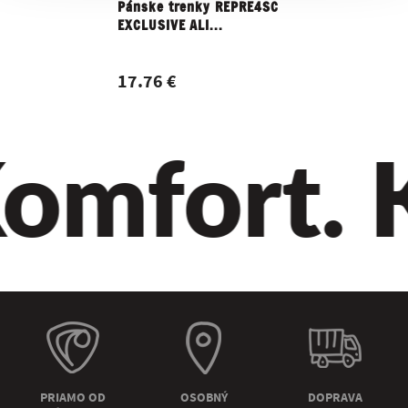
Pánske trenky REPRE4SC
Dámske 
EXCLUSIVE ALI...
GIGI HE
17.76 €
15.16 
omfort. Kv
PRIAMO OD
OSOBNÝ
DOPRAVA