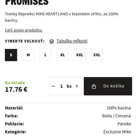
PROMISES
Trenky Repre4sc MIKE HEARTLAND v klasickém střihu, ze 100%
bavlny.
Celý popis produktu
VYBERTE VEĽKOSŤ:
Tabuľka veľkostí
S
M
L
XL
XXL
3XL
Znížiť množstvo
Počet kusov
Zvýšiť množstvo
Na sklade
−
+
ks
Do košíka
17.76 €
Materiál:
100% bavlna
Farba:
Biela / Červená
Pohlavie:
Pánske
kategórie:
Exclusive Mike