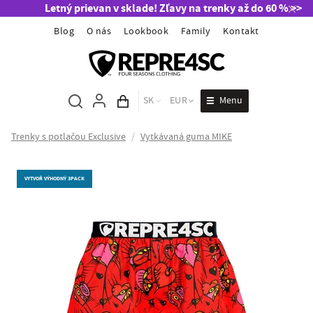
Letný prievan v sklade! Zľavy na trenky až do 60 % >>
Blog
O nás
Lookbook
Family
Kontakt
Menu
SK
EUR
Obsah košíka
Trenky s potlačou Exclusive
/
Vytkávaná guma MIKE
VYTVOŘ VÝHODNÝ 3PACK