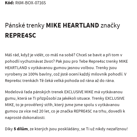
Kód:
R6M-BOX-0716S
MIKE HEARTLAND
Pánské trenky
značky
REPRE4SC
Máš rád, když je vidět, co máš na sobě? Chceš se bavit a při tom v
pohodlí vychutnávat život? Pak jsou pro Tebe Repre4sc trenky MIKE
HEARTLAND s vytkávanou gumou jasnou volbou. Trenky jsou
vyrobeny ze 100% bavlny, což jistě ocení každý milovník pohodlí. V
Repre4sc trenkách Tě čeká velká pohoda od rána až do rána.
Modelová řada pánských trenek EXCLUSIVE MIKE má vytkávanou
gumu, která se Ti přizpůsobí za jakékoli situace. Trenky EXCLUSIVE
MIKE, to je prověřený střih, který jsme jsme spolu s vytkávanou
gumou za více než 20 let, co je značka REPRE4SC na trhu, dovedli k
naprosté dokonalosti.
5 dílům
Díky
, ze kterých jsou poskládány, se Ti už nikdy nezaříznou!