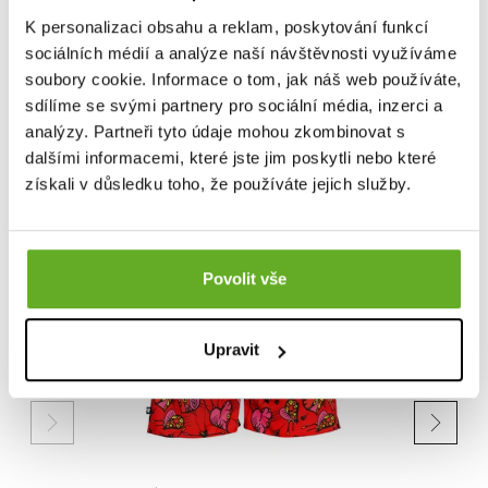
Pre pridanie recenzie je nutné sa prihlásiť.
K personalizaci obsahu a reklam, poskytování funkcí
sociálních médií a analýze naší návštěvnosti využíváme
soubory cookie. Informace o tom, jak náš web používáte,
Ohodnotiť produkt
sdílíme se svými partnery pro sociální média, inzerci a
analýzy. Partneři tyto údaje mohou zkombinovat s
dalšími informacemi, které jste jim poskytli nebo které
získali v důsledku toho, že používáte jejich služby.
PODOBNÉ PRODUKTY
Povolit vše
Upravit