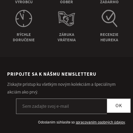
VÝROBCU
ODBER
ZADARMO
RÝCHLE
ZÁRUKA
RECENZIE
DORUČENIE
VRÁTENIA
HEUREKA
PRIPOJTE SA K NÁŠMU NEWSLETTERU
Získajte prístup ku všetkým novým kolekciám a špeciálnym
akciám ako prvý.
Prihlásiť sa k odberu newslettera
OK
Odoslaním súhlasíte so
spracovaním osobných údajov
.