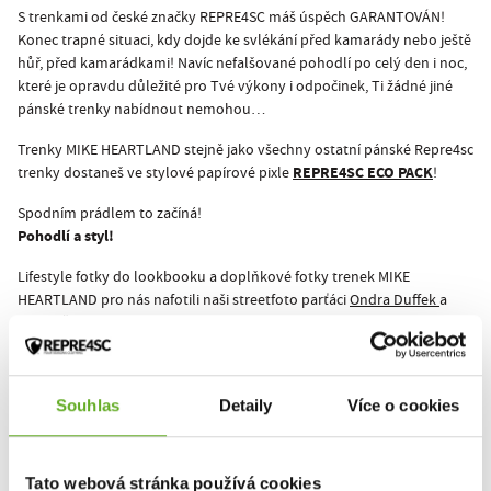
S trenkami od české značky REPRE4SC máš úspěch GARANTOVÁN!
Konec trapné situaci, kdy dojde ke svlékání před kamarády nebo ještě
hůř, před kamarádkami! Navíc nefalšované pohodlí po celý den i noc,
které je opravdu důležité pro Tvé výkony i odpočinek, Ti žádné jiné
pánské trenky nabídnout nemohou…
Trenky MIKE HEARTLAND stejně jako všechny ostatní pánské Repre4sc
REPRE4SC ECO PACK
trenky dostaneš ve stylové papírové pixle
!
Spodním prádlem to začíná!
Pohodlí a styl!
Lifestyle fotky do lookbooku a doplňkové fotky trenek MIKE
HEARTLAND pro nás nafotili naši streetfoto parťáci
Ondra Duffek
a
Onder Šustík
.
Zajímá Tě vývoj ceny u MIKE HEARTLAND? Mrkni na
historii
.
Souhlas
Detaily
Více o cookies
Tento produkt zatiaľ nikto nehodnotil.
Tato webová stránka používá cookies