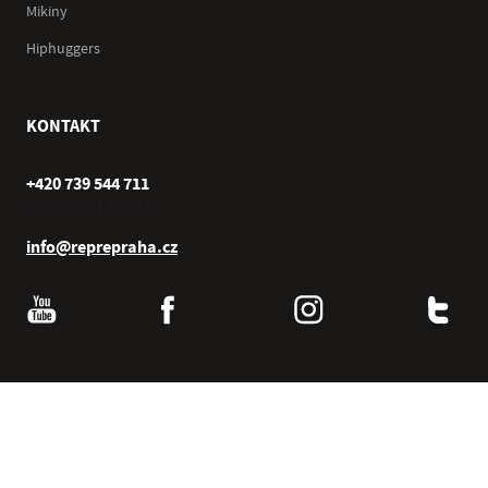
Mikiny
Hiphuggers
KONTAKT
+420 739 544 711
Po–Pá (10–17 hod.)
info@reprepraha.cz
© 2000–2026 Repre Praha s.r.o. , všechna práva vyhrazena.
®
Vývoj v
inspirum
, internetový obchod
inspishop
.