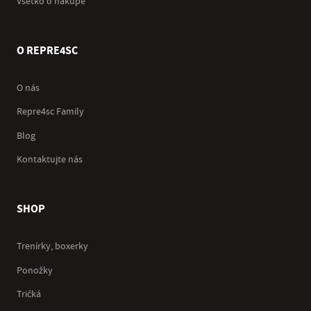
Všetko o nákupe
O REPRE4SC
O nás
Repre4sc Family
Blog
Kontaktujte nás
SHOP
Trenírky, boxerky
Ponožky
Tričká