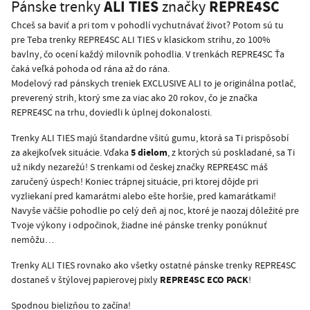
ALI TIES
REPRE4SC
Pánske trenky
značky
Chceš sa baviť a pri tom v pohodlí vychutnávať život? Potom sú tu
pre Teba trenky REPRE4SC ALI TIES v klasickom strihu, zo 100%
bavlny, čo ocení každý milovník pohodlia. V trenkách REPRE4SC Ťa
čaká veľká pohoda od rána až do rána.
Modelový rad pánskych treniek EXCLUSIVE ALI to je originálna potlač,
preverený strih, ktorý sme za viac ako 20 rokov, čo je značka
REPRE4SC na trhu, doviedli k úplnej dokonalosti.
Trenky ALI TIES majú štandardne všitú gumu, ktorá sa Ti prispôsobí
5 dielom
za akejkoľvek situácie. Vďaka
, z ktorých sú poskladané, sa Ti
už nikdy nezarežú! S trenkami od českej značky REPRE4SC máš
zaručený úspech! Koniec trápnej situácie, pri ktorej dôjde pri
vyzliekaní pred kamarátmi alebo ešte horšie, pred kamarátkami!
Navyše väčšie pohodlie po celý deň aj noc, ktoré je naozaj dôležité pre
Tvoje výkony i odpočinok, žiadne iné pánske trenky ponúknuť
nemôžu…
Trenky ALI TIES rovnako ako všetky ostatné pánske trenky REPRE4SC
REPRE4SC ECO PACK
dostaneš v štýlovej papierovej pixly
!
Spodnou bielizňou to začína!