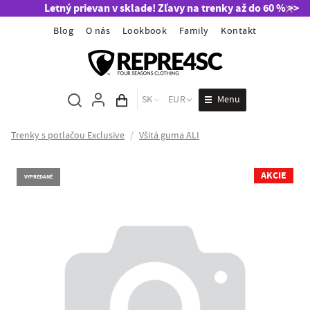
Letný prievan v sklade! Zľavy na trenky až do 60 % >>
Blog
O nás
Lookbook
Family
Kontakt
Menu
SK
EUR
Obsah košíka
Trenky s potlačou Exclusive
/
Všitá guma ALI
AKCIE
VYPREDANÉ