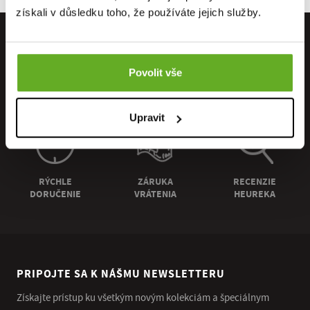
získali v důsledku toho, že používáte jejich služby.
Povolit vše
PRIAMO OD
OSOBNÝ
DOPRAVA
VÝROBCU
ODBER
ZADARMO
Upravit
RÝCHLE
ZÁRUKA
RECENZIE
DORUČENIE
VRÁTENIA
HEUREKA
PRIPOJTE SA K NÁŠMU NEWSLETTERU
Získajte prístup ku všetkým novým kolekciám a špeciálnym