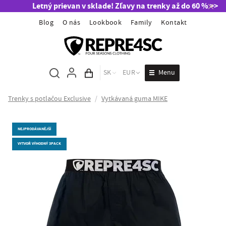
Letný prievan v sklade! Zľavy na trenky až do 60 % >>
Blog
O nás
Lookbook
Family
Kontakt
Menu
SK
EUR
Obsah košíka
Trenky s potlačou Exclusive
/
Vytkávaná guma MIKE
NEJPRODÁVANĚJŠÍ
VYTVOŘ VÝHODNÝ 3PACK