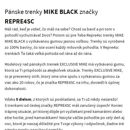
MIKE BLACK
Pánske trenky
značky
REPRE4SC
Máš rád, keď je vidieť, čo máš na sebe? Chceš sa baviť a pri tom v
pohodlí vychutnávať život? Potom sú pre Teba Repre4sc trenky MIKE
MIKE BLACK s vytkávanou gumou jasnou voľbou. Trenky sú vyrobené
zo 100% bavlny, čo iste ocení každý milovník pohodlia. V Repre4sc
trenkách Ťa čaká veľká pohoda od rána až do rána.
Modelový rad pánskych treniek EXCLUSIVE MIKE má vytkávanú gumu,
ktorá sa Ti prispôsobí za akejkoľvek situácie. Trenky EXCLUSIVE MIKE,
to je preverený strih, ktorý sme sme spolu s vytkávanou gumou za
viac ako 20 rokov, čo je značka REPRE4SC na trhu, doviedli k úplnej
dokonalosti.
5 dielom
Vďaka
, z ktorých sú poskladané, sa Ti už nikdy nezarežú!
S trenkami od českej značky REPRE4SC máš zaručený úspech! Koniec
trápnej situácie, pri ktorej dôjde pri vyzliekaní pred kamarátmi alebo
ešte horšie, pred kamarátkami! Navyše väčšie pohodlie po celý deň aj
noc, ktoré je naozaj dôležité pre Tvoje výkony i odpočinok, žiadne iné