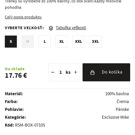
Trenky sú vyrobené zo 100% bavlny, čo iste ocení každý milovník
pohodlia.
Celý popis produktu
VYBERTE VEĽKOSŤ:
Tabuľka veľkostí
S
L
XL
XXL
3XL
M
Znížiť množstvo
Počet kusov
Zvýšiť množstvo
Na sklade
−
+
ks
Do košíka
17.76 €
Materiál:
100% bavlna
Farba:
Čierna
Pohlavie:
Pánske
kategórie:
Exclusive Mike
Kód:
R5M-BOX-0710S