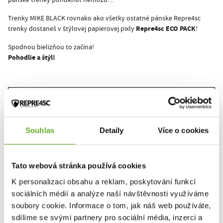
pánske trenky ponúknuť nemôžu…
Trenky MIKE BLACK rovnako ako všetky ostatné pánske Repre4sc
Repre4sc ECO PACK
trenky dostaneš v štýlovej papierovej pixly
!
Spodnou bielizňou to začína!
Pohodlie a štýl!
Tento produkt zatiaľ nikto nehodnotil.
Pre pridanie recenzie je nutné sa prihlásiť.
Souhlas
Detaily
Více o cookies
Ohodnotiť produkt
Tato webová stránka používá cookies
K personalizaci obsahu a reklam, poskytování funkcí
sociálních médií a analýze naší návštěvnosti využíváme
soubory cookie. Informace o tom, jak náš web používáte,
PODOBNÉ PRODUKTY
sdílíme se svými partnery pro sociální média, inzerci a