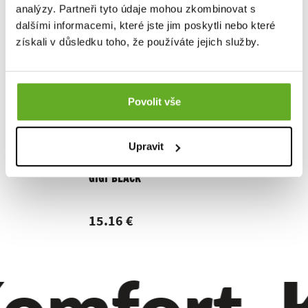
analýzy. Partneři tyto údaje mohou zkombinovat s
dalšími informacemi, které jste jim poskytli nebo které
získali v důsledku toho, že používáte jejich služby.
Povolit vše
Upravit
Dámske trenky REPRE4SC
Dámske 
GIGI BLACK
BELLA B
15.16 €
15.16 
omfort. Kv