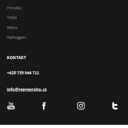
Ponožky
Tričká
Mikiny
Hiphuggers
KONTAKT
+420 739 544 711
Po–Pá (10–17 hod.)
info@reprepraha.cz