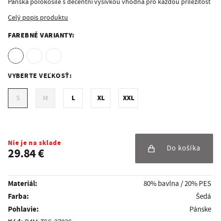
Pánská polokošile s decentní výšivkou vhodná pro každou příležitost
Celý popis produktu
FAREBNÉ VARIANTY:
VYBERTE VEĽKOSŤ:
L
XL
XXL
S
M
Nie je na sklade
Do košíka
29.84 €
Materiál:
80% bavlna / 20% PES
Farba:
Šedá
Pohlavie:
Pánske