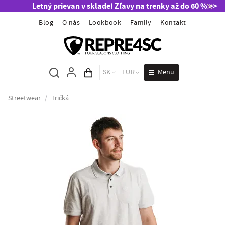
Letný prievan v sklade! Zľavy na trenky až do 60 % >>
Blog
O nás
Lookbook
Family
Kontakt
Menu
SK
EUR
Obsah košíka
Streetwear
/
Tričká