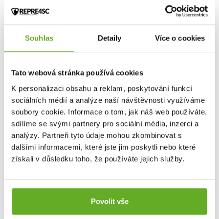
svou práci nebo zábavu :)
Souhlas
Detaily
Více o cookies
Skvělé fotky pola COLLAR má na svědomí náš dvorní fotograf
Onder
Šustík
.
Tato webová stránka používá cookies
Pohodlí a styl!
K personalizaci obsahu a reklam, poskytování funkcí
sociálních médií a analýze naší návštěvnosti využíváme
soubory cookie. Informace o tom, jak náš web používáte,
sdílíme se svými partnery pro sociální média, inzerci a
Tento produkt zatiaľ nikto nehodnotil.
analýzy. Partneři tyto údaje mohou zkombinovat s
dalšími informacemi, které jste jim poskytli nebo které
Pre pridanie recenzie je nutné sa prihlásiť.
získali v důsledku toho, že používáte jejich služby.
Ohodnotiť produkt
Povolit vše