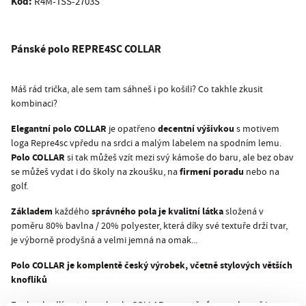
Kód:
R4M-TSS-2703S
Pánské polo
REPRE4SC COLLAR
Máš rád trička, ale sem tam sáhneš i po košili? Co takhle zkusit
kombinaci?
Elegantní polo COLLAR
decentní výšivkou
je opatřeno
s motivem
loga Repre4sc vpředu na srdci a malým labelem na spodním lemu.
Polo COLLAR
si tak můžeš vzít mezi svý kámoše do baru, ale bez obav
firmení poradu
se můžeš vydat i do školy na zkoušku, na
nebo na
golf.
Základem
správného pola je kvalitní látka
každého
složená v
poměru 80% bavlna / 20% polyester, která díky své textuře drží tvar,
je výborně prodyšná a velmi jemná na omak...
Polo COLLAR je komplentě český výrobek, včetně stylových větších
knoflíků
Zvol pohodlí a styl, zvol polo COLLAR a soustřeď se naplno už jen na