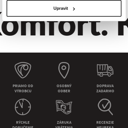
omfort. Kv
Upravit
PRIAMO OD
OSOBNÝ
DOPRAVA
VÝROBCU
ODBER
ZADARMO
RÝCHLE
ZÁRUKA
RECENZIE
DORUČENIE
VRÁTENIA
HEUREKA