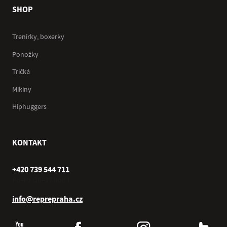
SHOP
Trenírky, boxerky
Ponožky
Tričká
Mikiny
Hiphuggers
KONTAKT
+420 739 544 711
Po–Pá (10–17 hod.)
info@reprepraha.cz