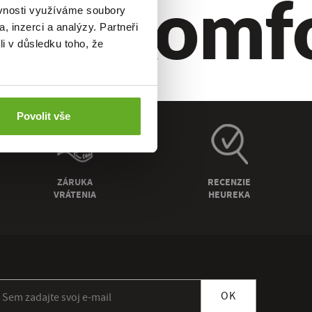
ýl.
Komfor
ěvnosti využíváme soubory
, inzerci a analýzy. Partneři
li v důsledku toho, že
Povolit vše
ZÁRUKA
RECENZIE
VRÁTENIA
HEUREKA
ihlásiť sa k odberu newslettera
OK