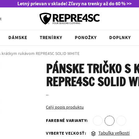
Letný prievan v sklade! Zľavy na trenky až do 60 % >>
t
DÁMSKE
TRENÍRKY
PONOŽKY
DOPLNKY
 s krátkym rukávom REPRE4SC SOLID WHITE
PÁNSKE TRIČKO S
REPRE4SC SOLID W
--
Celý popis produktu
FAREBNÉ VARIANTY:
VYBERTE VEĽKOSŤ:
Tabuľka veľkostí