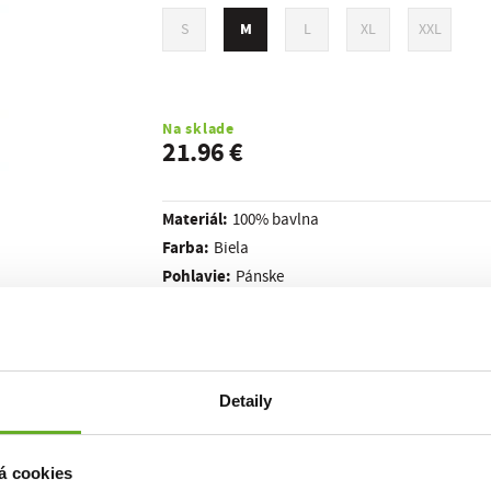
M
S
L
XL
XXL
Na sklade
21.96 €
Materiál:
100% bavlna
Farba:
Biela
Pohlavie:
Pánske
Kód:
R8M-TSS-4302M
Detaily
á cookies