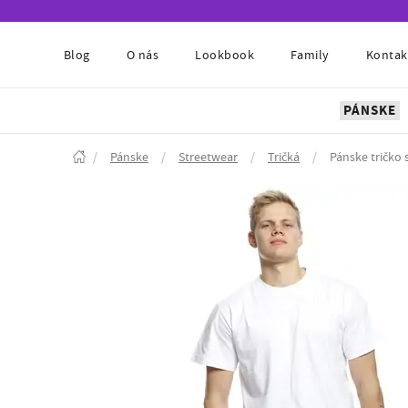
Blog
O nás
Lookbook
Family
Kontak
PÁNSKE
/
Pánske
/
Streetwear
/
Tričká
/
Pánske tričko