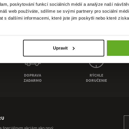
alita. Št
klam, poskytování funkcí sociálních médií a analýze naší návšt
 náš web používáte, sdílíme se svými partnery pro sociální média
 s dalšími informacemi, které jste jim poskytli nebo které získa
Upravit
DOPRAVA
RÝCHLE
ZADARMO
DORUČENIE
RU
Pr
 a špeciálnym akciám ako prvý.