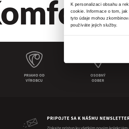
omfort. Kv
K personalizaci obsahu a re
cookie. Informace o tom, jak
tyto údaje mohou zkombinovat
používáte jejich služby.
PRIAMO OD
OSOBNÝ
VÝROBCU
ODBER
PRIPOJTE SA K NÁŠMU NEWSLETTE
Získajte prístup ku všetkým novým kolekciám