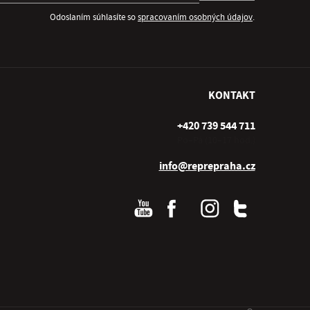
Odoslaním súhlasíte so
spracovaním osobných údajov
.
KONTAKT
+420 739 544 711
Po–Pá (10–17 hod.)
info@reprepraha.cz